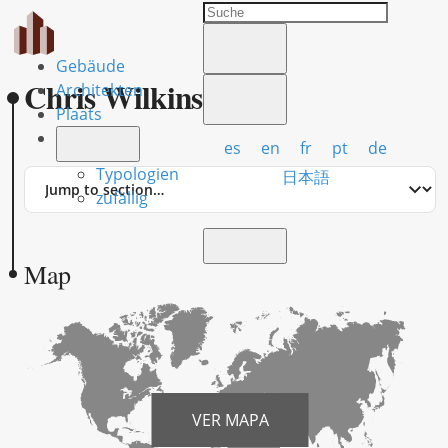
Gebäude
Chris Wilkinson
Architekten
Plaats
es
en
fr
pt
de
Typologien
Jump
日本語
to
zufällig
section
Map
VER MAPA