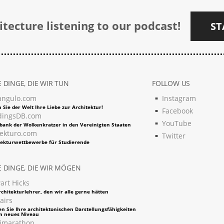
tecture listening to our podcast!
ST
 DINGE, DIE WIR TUN
FOLLOW US
angulo.com
Instagram
 Sie der Welt Ihre Liebe zur Architektur!
Facebook
dingsDB.com
YouTube
bank der Wolkenkratzer in den Vereinigten Staaten
tekturo.com
Twitter
tekturwettbewerbe für Studierende
 DINGE, DIE WIR MÖGEN
art Hicks
chitekturlehrer, den wir alle gerne hätten
airs
en Sie Ihre architektonischen Darstellungsfähigkeiten
in neues Niveau
imarathon