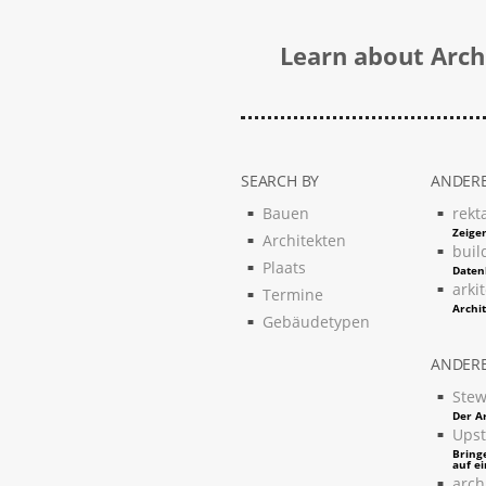
Learn about Archi
SEARCH BY
ANDERE
Bauen
rekt
Zeigen
Architekten
buil
Plaats
Daten
arki
Termine
Archi
Gebäudetypen
ANDERE
Stew
Der Ar
Upst
Bring
auf e
arch