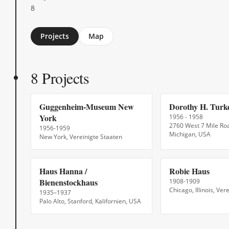
8
Jump
Projects
Map
to
section
8 Projects
Guggenheim-Museum New
Dorothy H. Turk
York
1956 - 1958
2760 West 7 Mile Roa
1956-1959
Michigan, USA
New York, Vereinigte Staaten
Haus Hanna /
Robie Haus
Bienenstockhaus
1908-1909
Chicago, Illinois, Ver
1935–1937
Palo Alto, Stanford, Kalifornien, USA