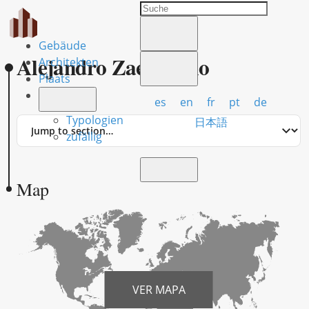
Gebäude
Alejandro Zaera Polo
Architekten
Plaats
es
en
fr
pt
de
Typologien
Jump
日本語
to
zufällig
section
Map
VER MAPA