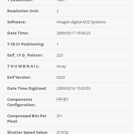
Resolution Unit:
2
Software:
Imagen digital ACD Systems
Date Time:
2009:03:17 19:04:23
Y Cb Cr Positioning:
1
Exif_ I F D_ Pointer:
223
T H U M B N A I L:
Array
Exif Version:
0220
Date Time Digitized:
2009:03:16 15:03:53
Components

Configuration:
Compressed Bits Per
3/1
Pixel:
Shutter Speed Value:
213/32