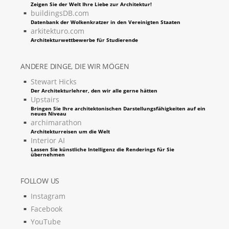
Zeigen Sie der Welt Ihre Liebe zur Architektur!
buildingsDB.com
Datenbank der Wolkenkratzer in den Vereinigten Staaten
arkitekturo.com
Architekturwettbewerbe für Studierende
ANDERE DINGE, DIE WIR MÖGEN
Stewart Hicks
Der Architekturlehrer, den wir alle gerne hätten
Upstairs
Bringen Sie Ihre architektonischen Darstellungsfähigkeiten auf ein
neues Niveau
archimarathon
Architekturreisen um die Welt
Interior AI
Lassen Sie künstliche Intelligenz die Renderings für Sie
übernehmen
FOLLOW US
Instagram
Facebook
YouTube