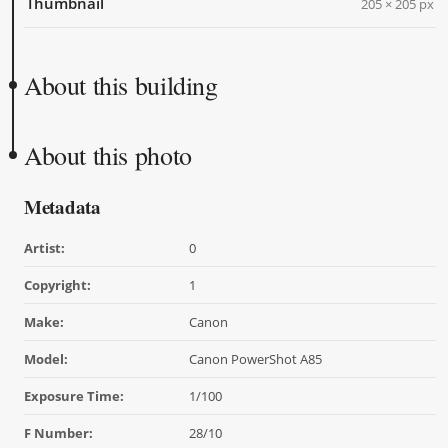
Thumbnail
205 × 205 px
About this building
About this photo
Metadata
Artist:
0
Copyright:
1
Make:
Canon
Model:
Canon PowerShot A85
Exposure Time:
1/100
F Number:
28/10