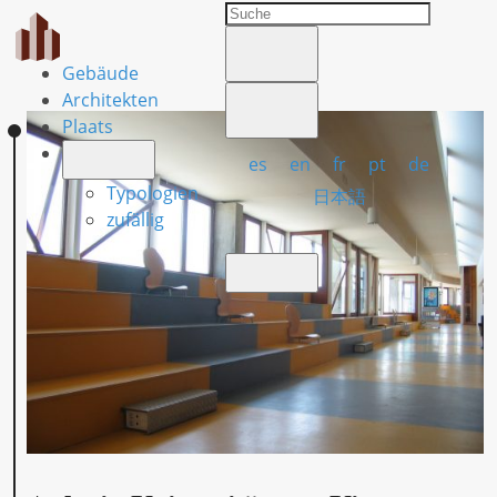
Gebäude
Architekten
Plaats
es
en
fr
pt
de
Typologien
日本語
zufällig