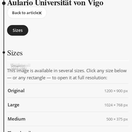
Aulario Universität von Vigo
Back to article
Sizes
Sizes
Original
Large
Medium
Thumbnail
1200 × 900
1024 × 768
500 × 375
205 × 205
This image is available in several sizes. Click any size below
— or any rectangle — to open it at full resolution:
Original
1200 × 900 px
Large
1024 × 768 px
Medium
500 × 375 px