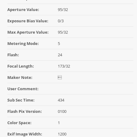
Aperture Value:
95/32
Exposure Bias Value:
0/3
Max Aperture Value:
95/32
Metering Mode:
5
Flash:
24
Focal Length:
173/32
Maker Note:

User Comment:
Sub Sec Time:
434
Flash Pix Version:
0100
Color Space:
1
Exif Image Width:
1200