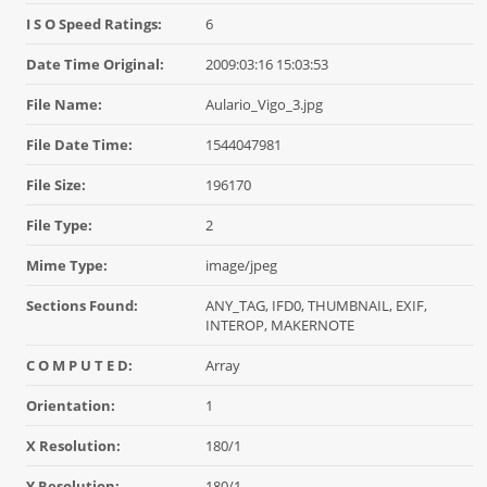
I S O Speed Ratings:
6
Date Time Original:
2009:03:16 15:03:53
File Name:
Aulario_Vigo_3.jpg
File Date Time:
1544047981
File Size:
196170
File Type:
2
Mime Type:
image/jpeg
Sections Found:
ANY_TAG, IFD0, THUMBNAIL, EXIF,
INTEROP, MAKERNOTE
C O M P U T E D:
Array
Orientation:
1
X Resolution:
180/1
Y Resolution:
180/1