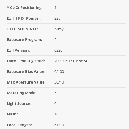
Y Cb Cr Positioning:
1
Exif_ I F D_ Pointer:
228
T H U M B N A I L:
Array
Exposure Program:
2
Exif Version:
0220
Date Time Digitized:
2009:06:15 01:28:24
Exposure Bias Value:
0/100
Max Aperture Value:
30/10
Metering Mode:
5
Light Source:
0
Flash:
16
Focal Length:
61/10