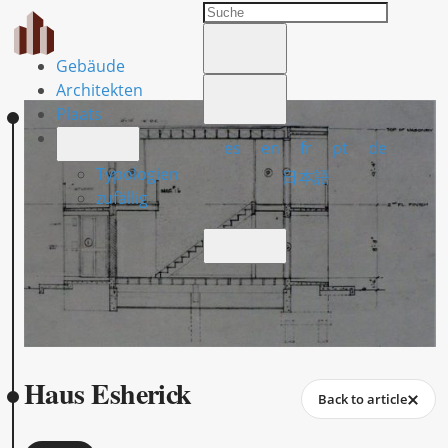
Gebäude
Architekten
Plaats
es
en
fr
pt
de
Typologien
日本語
zufällig
Haus Esherick
Back to article