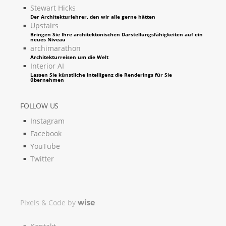
Stewart Hicks
Der Architekturlehrer, den wir alle gerne hätten
Upstairs
Bringen Sie Ihre architektonischen Darstellungsfähigkeiten auf ein
neues Niveau
archimarathon
Architekturreisen um die Welt
Interior AI
Lassen Sie künstliche Intelligenz die Renderings für Sie
übernehmen
FOLLOW US
Instagram
Facebook
YouTube
Twitter
Pixels & Code by