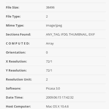
File Size:
38496
File Type:
2
Mime Type:
image/jpeg
Sections Found:
ANY_TAG, IFD0, THUMBNAIL, EXIF
C O M P U T E D:
Array
Orientation:
0
X Resolution:
72/1
Y Resolution:
72/1
Resolution Unit:
2
Software:
Picasa 3.0
Date Time:
2009:06:15 17:42:32
Host Computer:
Mac OS X 10.4.6