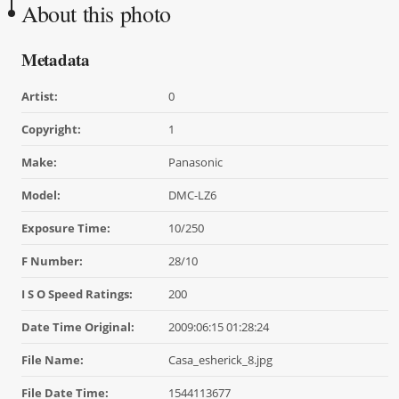
About this photo
Metadata
Artist:
0
Copyright:
1
Make:
Panasonic
Model:
DMC-LZ6
Exposure Time:
10/250
F Number:
28/10
I S O Speed Ratings:
200
Date Time Original:
2009:06:15 01:28:24
File Name:
Casa_esherick_8.jpg
File Date Time:
1544113677