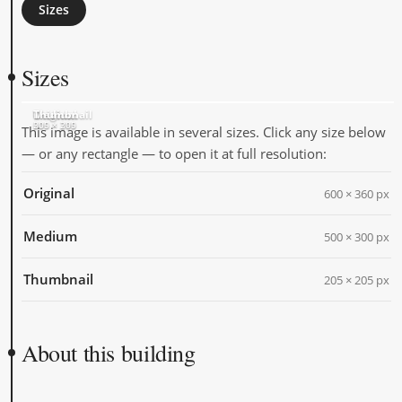
Sizes
Sizes
Original
Medium
Thumbnail
600 × 360
500 × 300
205 × 205
This image is available in several sizes. Click any size below
— or any rectangle — to open it at full resolution:
Original
600 × 360 px
Medium
500 × 300 px
Thumbnail
205 × 205 px
About this building