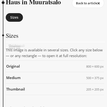
Haus in Muuratsalo
Back to article
Sizes
Sizes
Original
Medium
Thumbnail
800 × 600
500 × 375
205 × 205
This image is available in several sizes. Click any size below
— or any rectangle — to open it at full resolution:
Original
800 × 600 px
Medium
500 × 375 px
Thumbnail
205 × 205 px