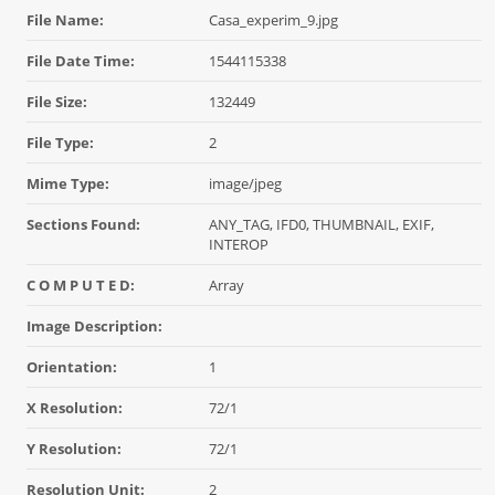
File Name:
Casa_experim_9.jpg
File Date Time:
1544115338
File Size:
132449
File Type:
2
Mime Type:
image/jpeg
Sections Found:
ANY_TAG, IFD0, THUMBNAIL, EXIF,
INTEROP
C O M P U T E D:
Array
Image Description:
Orientation:
1
X Resolution:
72/1
Y Resolution:
72/1
Resolution Unit:
2