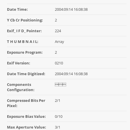
Date Time:
2004:09:14 16:08:38
Y Cb Cr Positioning:
2
Exif_ I F D_ Pointer:
224
T H U M B N A I L:
Array
Exposure Program:
2
Exif Version:
0210
Date Time Digitized:
2004:09:14 16:08:38
Components

Configuration:
Compressed Bits Per
2/1
Pixel:
Exposure Bias Value:
0/10
Max Aperture Value:
3/1