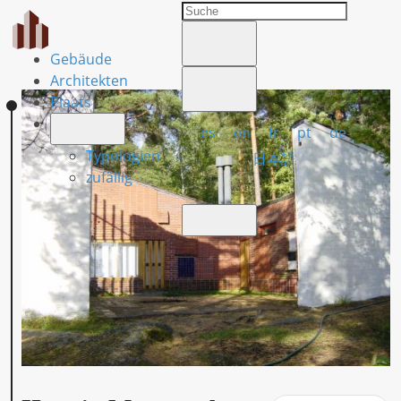
Gebäude
Architekten
Plaats
es
en
fr
pt
de
Typologien
日本語
zufällig