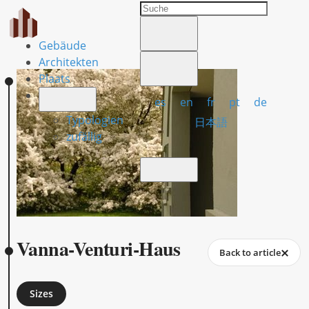
Gebäude
Architekten
Plaats
es
en
fr
pt
de
Typologien
日本語
zufällig
Vanna-Venturi-Haus
Back to article
Sizes