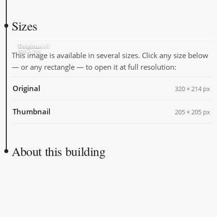
Sizes
Original
Thumbnail
320 × 214
205 × 205
This image is available in several sizes. Click any size below
— or any rectangle — to open it at full resolution:
Original
320 × 214 px
Thumbnail
205 × 205 px
About this building