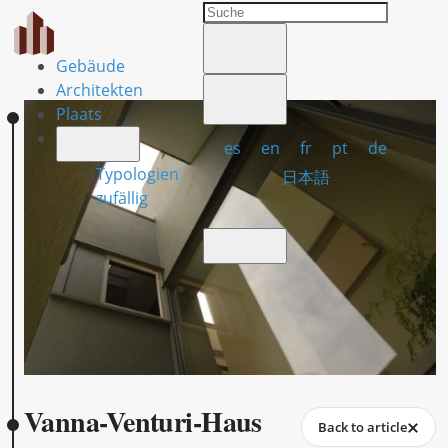
Gebäude
Architekten
Plaats
es
en
fr
pt
de
Typologien
日本語
zufällig
Vanna-Venturi-Haus
Back to article