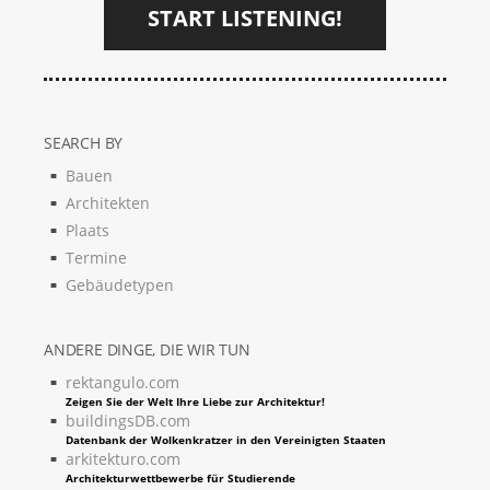
START LISTENING!
SEARCH BY
Bauen
Architekten
Plaats
Termine
Gebäudetypen
ANDERE DINGE, DIE WIR TUN
rektangulo.com
Zeigen Sie der Welt Ihre Liebe zur Architektur!
buildingsDB.com
Datenbank der Wolkenkratzer in den Vereinigten Staaten
arkitekturo.com
Architekturwettbewerbe für Studierende