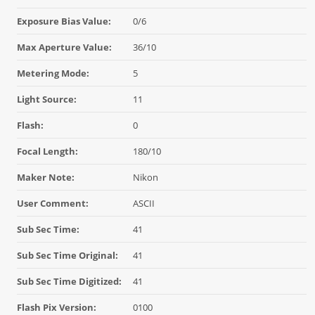
Exposure Bias Value:
0/6
Max Aperture Value:
36/10
Metering Mode:
5
Light Source:
11
Flash:
0
Focal Length:
180/10
Maker Note:
Nikon
User Comment:
ASCII
Sub Sec Time:
41
Sub Sec Time Original:
41
Sub Sec Time Digitized:
41
Flash Pix Version:
0100