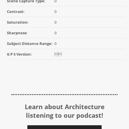
Scene Capture Type:
0
Contrast:
0
Saturation:
0
Sharpness:
0
Subject Distance Range:
0
G P S Version:

Learn about Architecture
listening to our podcast!