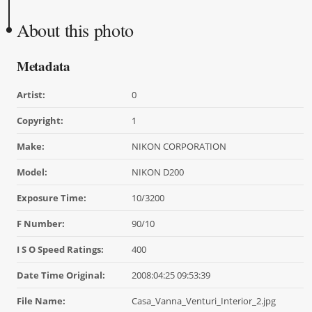
About this photo
Metadata
Artist:
0
Copyright:
1
Make:
NIKON CORPORATION
Model:
NIKON D200
Exposure Time:
10/3200
F Number:
90/10
I S O Speed Ratings:
400
Date Time Original:
2008:04:25 09:53:39
File Name:
Casa_Vanna_Venturi_Interior_2.jpg