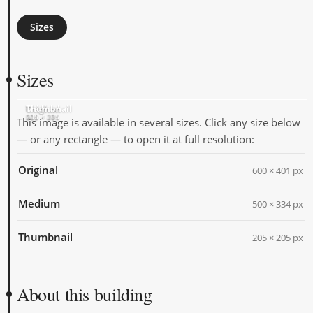
Sizes
Sizes
Original
Medium
Thumbnail
600 × 401
500 × 334
205 × 205
This image is available in several sizes. Click any size below
— or any rectangle — to open it at full resolution:
Original
600 × 401 px
Medium
500 × 334 px
Thumbnail
205 × 205 px
About this building