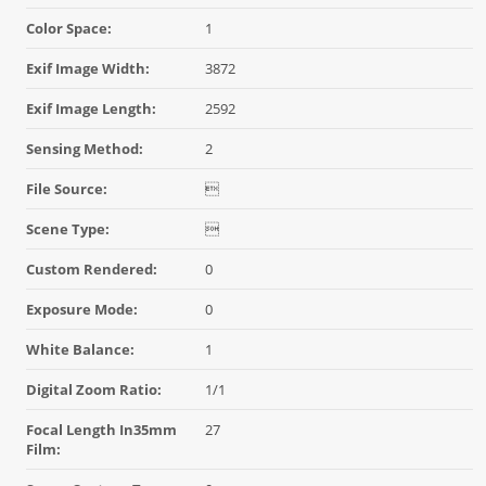
Color Space:
1
Exif Image Width:
3872
Exif Image Length:
2592
Sensing Method:
2
File Source:

Scene Type:

Custom Rendered:
0
Exposure Mode:
0
White Balance:
1
Digital Zoom Ratio:
1/1
Focal Length In35mm
27
Film: