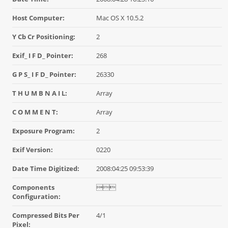
Host Computer:
Mac OS X 10.5.2
Y Cb Cr Positioning:
2
Exif_ I F D_ Pointer:
268
G P S_ I F D_ Pointer:
26330
T H U M B N A I L:
Array
C O M M E N T:
Array
Exposure Program:
2
Exif Version:
0220
Date Time Digitized:
2008:04:25 09:53:39
Components

Configuration:
Compressed Bits Per
4/1
Pixel: