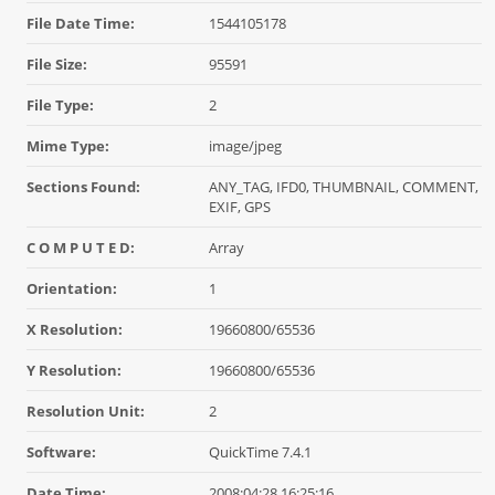
File Date Time:
1544105178
File Size:
95591
File Type:
2
Mime Type:
image/jpeg
Sections Found:
ANY_TAG, IFD0, THUMBNAIL, COMMENT,
EXIF, GPS
C O M P U T E D:
Array
Orientation:
1
X Resolution:
19660800/65536
Y Resolution:
19660800/65536
Resolution Unit:
2
Software:
QuickTime 7.4.1
Date Time:
2008:04:28 16:25:16