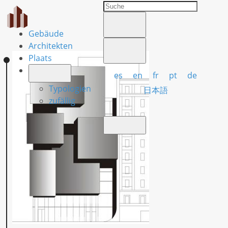
Gebäude
Architekten
Plaats
es
en
fr
pt
de
Typologien
日本語
zufällig