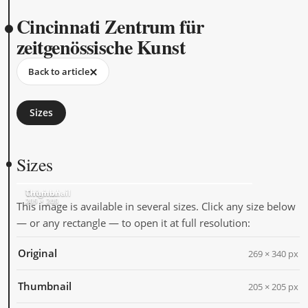
Cincinnati Zentrum für
zeitgenössische Kunst
Back to article
Sizes
Sizes
Original
Thumbnail
269 × 340
205 × 205
This image is available in several sizes. Click any size below
— or any rectangle — to open it at full resolution:
Original
269 × 340 px
Thumbnail
205 × 205 px