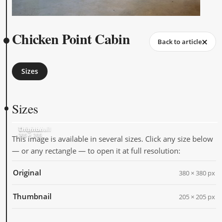
Chicken Point Cabin
Back to article
Sizes
Sizes
Original
Thumbnail
380 × 380
205 × 205
This image is available in several sizes. Click any size below
— or any rectangle — to open it at full resolution:
Original
380 × 380 px
Thumbnail
205 × 205 px