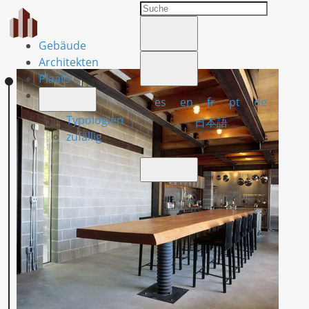
Gebäude
Architekten
Plaats
es
en
fr
pt
de
Typologien
日本語
zufällig