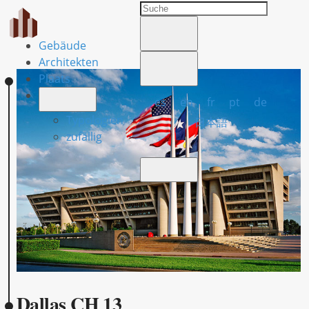
Gebäude
Architekten
Plaats
es
en
fr
pt
de
Typologien
日本語
zufällig
Dallas CH 13