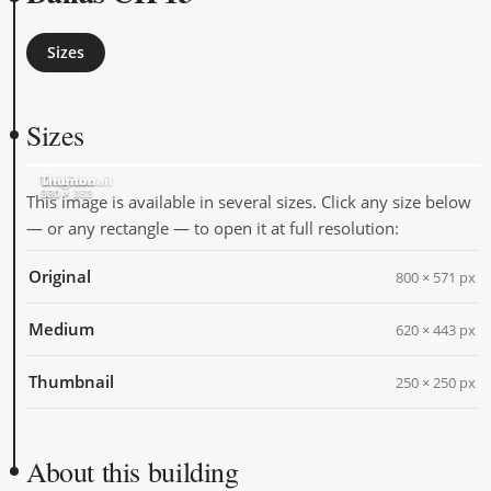
Sizes
Sizes
Original
Medium
Thumbnail
800 × 571
620 × 443
250 × 250
This image is available in several sizes. Click any size below
— or any rectangle — to open it at full resolution:
Original
800 × 571 px
Medium
620 × 443 px
Thumbnail
250 × 250 px
About this building