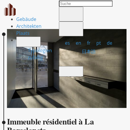
Gebäude
Architekten
Plaats
es
en
fr
pt
de
Typologien
日本語
zufällig
Immeuble résidentiel à La