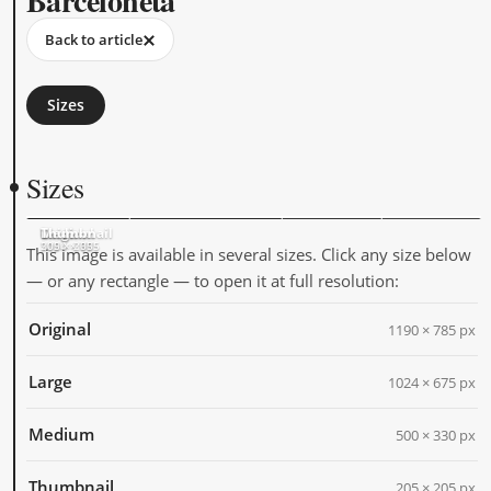
Barceloneta
Back to article
Sizes
Sizes
Original
Large
Medium
Thumbnail
1190 × 785
1024 × 675
500 × 330
205 × 205
This image is available in several sizes. Click any size below
— or any rectangle — to open it at full resolution:
Original
1190 × 785 px
Large
1024 × 675 px
Medium
500 × 330 px
Thumbnail
205 × 205 px