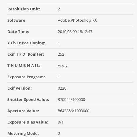
Resolution Unit:
2
Software:
Adobe Photoshop 7.0
Date Time:
2010:03:09 18:12:47
Y Cb Cr Positioning:
1
Exif_ I F D_ Pointer:
252
T H U M B N A I L:
Array
Exposure Program:
1
Exif Version:
0220
Shutter Speed Value:
370044/100000
Aperture Value:
8643856/1000000
Exposure Bias Value:
0/1
Metering Mode:
2