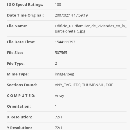
I S O Speed Ratings:
100
Date Time Original:
2007:02:14 17:59:19
File Name:
Edificio_Plurifamiliar_de_Viviendas_en_la_
Barceloneta_5.jpg
File Date Time:
1544111393
File Size:
507565
File Type:
2
Mime Type:
image/jpeg
Sections Found:
ANY_TAG, IFD0, THUMBNAIL, EXIF
C O M P U T E D:
Array
Orientation:
1
X Resolution:
72/1
Y Resolution:
72/1