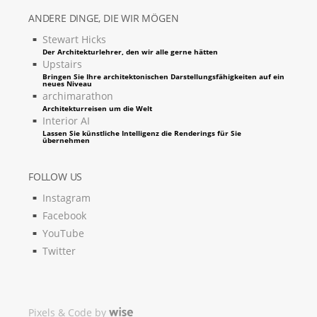
ANDERE DINGE, DIE WIR MÖGEN
Stewart Hicks
Der Architekturlehrer, den wir alle gerne hätten
Upstairs
Bringen Sie Ihre architektonischen Darstellungsfähigkeiten auf ein
neues Niveau
archimarathon
Architekturreisen um die Welt
Interior AI
Lassen Sie künstliche Intelligenz die Renderings für Sie
übernehmen
FOLLOW US
Instagram
Facebook
YouTube
Twitter
Pixels & Code by