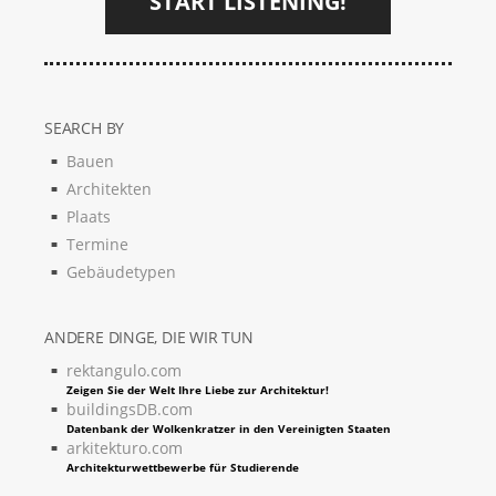
START LISTENING!
SEARCH BY
Bauen
Architekten
Plaats
Termine
Gebäudetypen
ANDERE DINGE, DIE WIR TUN
rektangulo.com
Zeigen Sie der Welt Ihre Liebe zur Architektur!
buildingsDB.com
Datenbank der Wolkenkratzer in den Vereinigten Staaten
arkitekturo.com
Architekturwettbewerbe für Studierende