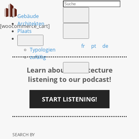
Gebäude
Architekten
[woocommerce_cart]
Plaats
fr
pt
de
Typologien
zufällig
Learn about Architecture
listening to our podcast!
START LISTENING!
SEARCH BY