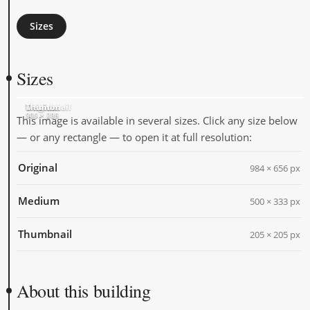
Sizes
Sizes
Original
Medium
Thumbnail
984 × 656
500 × 333
205 × 205
This image is available in several sizes. Click any size below
— or any rectangle — to open it at full resolution:
Original
984 × 656 px
Medium
500 × 333 px
Thumbnail
205 × 205 px
About this building