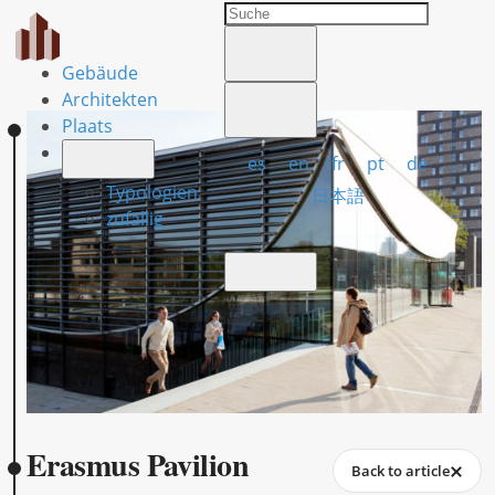
Gebäude
Architekten
Plaats
es
en
fr
pt
de
Typologien
日本語
zufällig
Erasmus Pavilion
Back to article