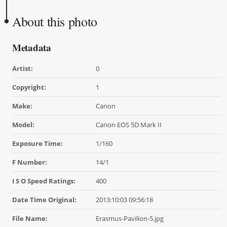
About this photo
Metadata
Artist:
0
Copyright:
1
Make:
Canon
Model:
Canon EOS 5D Mark II
Exposure Time:
1/160
F Number:
14/1
I S O Speed Ratings:
400
Date Time Original:
2013:10:03 09:56:18
File Name:
Erasmus-Pavilion-5.jpg