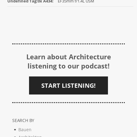
Undefined Tag:0x A434:
EF35mm f/1.4L USM
Learn about Architecture
listening to our podcast!
START LISTENING!
SEARCH BY
Bauen