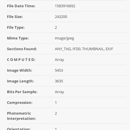
File Date Time:
1583916692
File Size:
243200
File Type:
2
Mime Type:
image/jpeg
Sections Found:
ANY_TAG, IFD0, THUMBNAIL, EXIF
C O M P U T E D:
Array
Image Width:
5453
Image Length:
3635
Bits Per Sample:
Array
Compression:
1
Photometric
2
Interpretation:
Orientation:
1