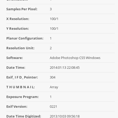
Samples Per Pixel:
3
X Resolution:
100/1
Y Resolution:
100/1
Planar Configuration:
1
Resolution Unit:
2
Software:
Adobe Photoshop CS5 Windows
Date Time:
2014:01:13 22:08:45
Exif_ I F D_ Pointer:
304
T H U M B N A I L:
Array
Exposure Program:
1
Exif Version:
0221
Date Time Digitized:
2013:10:03 09:56:18