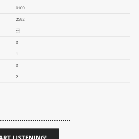
0100
2592

0
1
0
2
ART LISTENING!