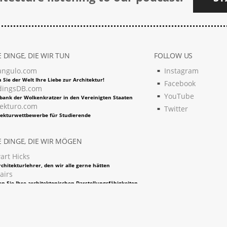
 DINGE, DIE WIR TUN
FOLLOW US
angulo.com
Instagram
 Sie der Welt Ihre Liebe zur Architektur!
Facebook
dingsDB.com
YouTube
bank der Wolkenkratzer in den Vereinigten Staaten
tekturo.com
Twitter
tekturwettbewerbe für Studierende
 DINGE, DIE WIR MÖGEN
art Hicks
chitekturlehrer, den wir alle gerne hätten
airs
en Sie Ihre architektonischen Darstellungsfähigkeiten
in neues Niveau
imarathon
tekturreisen um die Welt
ior AI
 Sie künstliche Intelligenz die Renderings für Sie