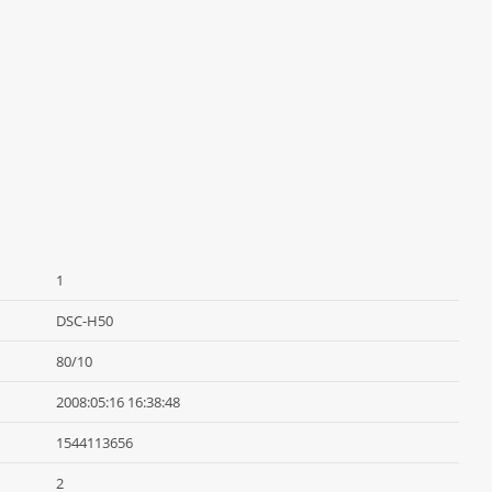
1
DSC-H50
80/10
2008:05:16 16:38:48
1544113656
2