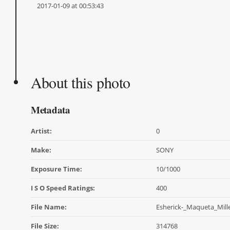
2017-01-09 at 00:53:43
About this photo
Metadata
Artist:
0
Make:
SONY
Exposure Time:
10/1000
I S O Speed Ratings:
400
File Name:
Esherick-_Maqueta_Mill
File Size:
314768