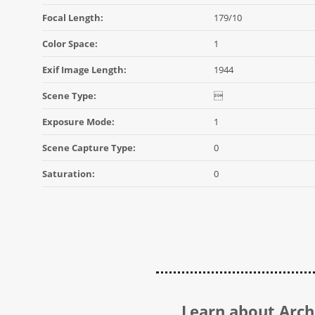
Focal Length:
179/10
Color Space:
1
Exif Image Length:
1944
Scene Type:

Exposure Mode:
1
Scene Capture Type:
0
Saturation:
0
Learn about Archi