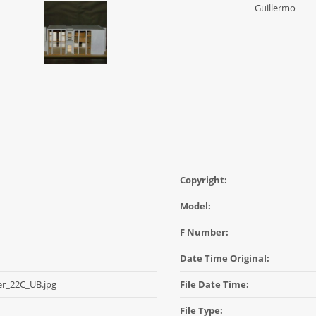
Guillermo
Copyright:
Model:
F Number:
Date Time Original:
er_22C_UB.jpg
File Date Time:
File Type: