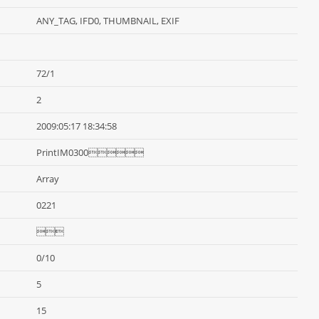
ANY_TAG, IFD0, THUMBNAIL, EXIF
72/1
2
2009:05:17 18:34:58
PrintIM0300
Array
0221

0/10
5
15