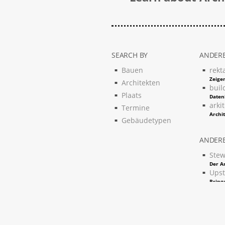
SEARCH BY
ANDERE
Bauen
rekt
Zeigen
Architekten
buil
Plaats
Daten
arki
Termine
Archi
Gebäudetypen
ANDERE
Stew
Der Ar
Upst
Bring
auf e
arch
Archi
Inter
Lassen