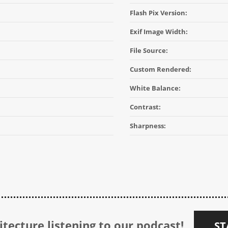
Flash Pix Version:
Exif Image Width:
File Source:
Custom Rendered:
White Balance:
Contrast:
Sharpness:
tecture listening to our podcast!
ST