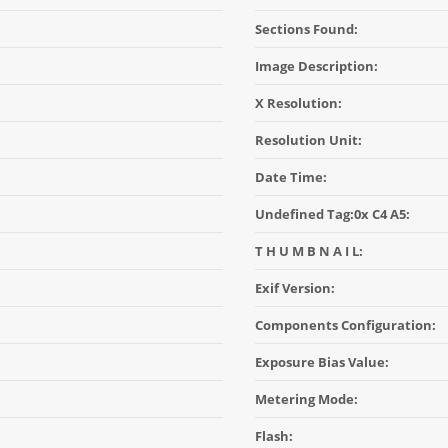
Sections Found:
Image Description:
X Resolution:
Resolution Unit:
Date Time:
Undefined Tag:0x C4 A5:
T H U M B N A I L:
Exif Version:
Components Configuration:
Exposure Bias Value:
Metering Mode:
Flash: