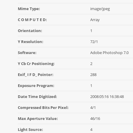
Mime Type:
image/jpeg
C O M P U T E D:
Array
Orientation:
1
Y Resolution:
72/1
Software:
Adobe Photoshop 7.0
Y Cb Cr Positioning:
2
Exif_ I F D_ Pointer:
288
Exposure Program:
1
Date Time Digitized:
2008:05:16 16:38:48
Compressed Bits Per Pixel:
4/1
Max Aperture Value:
46/16
Light Source:
4