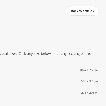
Back to article
everal sizes. Click any size below — or any rectangle — to
1024 × 768 px
500 × 375 px
205 × 205 px