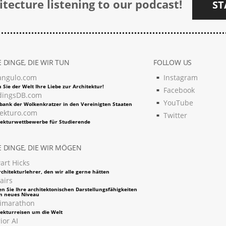
tecture listening to our podcast!
ST
 DINGE, DIE WIR TUN
FOLLOW US
angulo.com
Instagram
 Sie der Welt Ihre Liebe zur Architektur!
Facebook
dingsDB.com
YouTube
bank der Wolkenkratzer in den Vereinigten Staaten
tekturo.com
Twitter
tekturwettbewerbe für Studierende
 DINGE, DIE WIR MÖGEN
art Hicks
chitekturlehrer, den wir alle gerne hätten
airs
en Sie Ihre architektonischen Darstellungsfähigkeiten
in neues Niveau
imarathon
tekturreisen um die Welt
ior AI