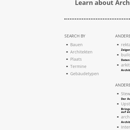
Learn about Archi
SEARCH BY
ANDERE
Bauen
rekt
Zeigen
Architekten
buil
Plaats
Daten
arki
Termine
Archi
Gebäudetypen
ANDERE
Stew
Der Ar
Upst
Bring
auf e
arch
Archi
Inter