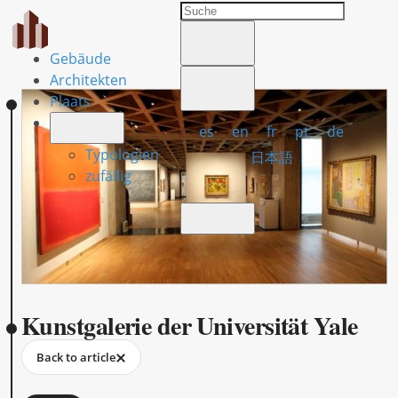
Gebäude
Architekten
Plaats
es
en
fr
pt
de
Typologien
日本語
zufällig
Kunstgalerie der Universität Yale
Back to article