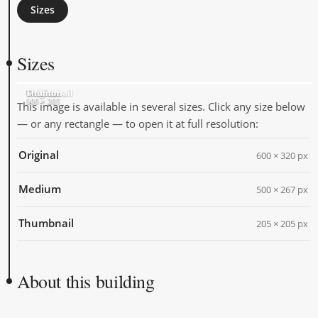
Sizes
Sizes
Original
Medium
Thumbnail
600 × 320
500 × 267
205 × 205
This image is available in several sizes. Click any size below
— or any rectangle — to open it at full resolution:
Original
600 × 320 px
Medium
500 × 267 px
Thumbnail
205 × 205 px
About this building