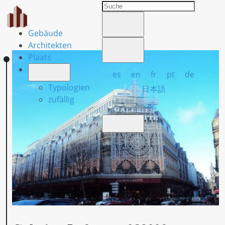
Gebäude
Architekten
Plaats
es
en
fr
pt
de
Typologien
日本語
zufällig