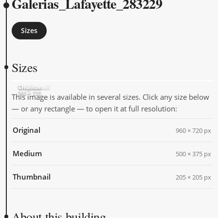
Galerias_Lafayette_283229
Sizes
Sizes
Original
Medium
Thumbnail
960 × 720
500 × 375
205 × 205
This image is available in several sizes. Click any size below
— or any rectangle — to open it at full resolution:
Original
960 × 720 px
Medium
500 × 375 px
Thumbnail
205 × 205 px
About this building