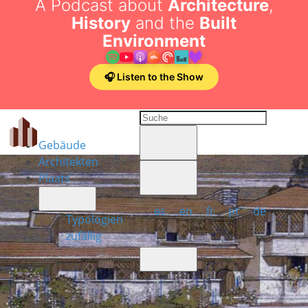
A Podcast about
Architecture
,
History
and the
Built
Environment
🎧 Listen to the Show
Gebäude
Architekten
Plaats
es
en
fr
pt
de
Typologien
zufällig