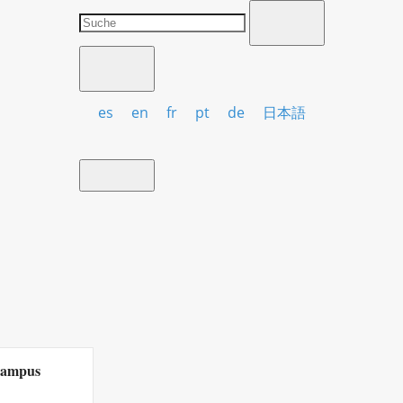
es
en
fr
pt
de
日本語
Campus