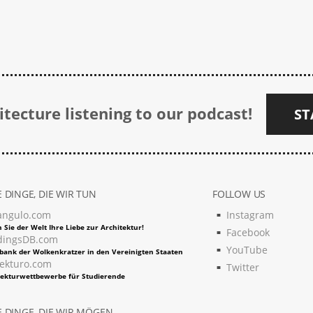
tecture listening to our podcast!
ST
 DINGE, DIE WIR TUN
FOLLOW US
angulo.com
Instagram
 Sie der Welt Ihre Liebe zur Architektur!
Facebook
dingsDB.com
YouTube
bank der Wolkenkratzer in den Vereinigten Staaten
tekturo.com
Twitter
tekturwettbewerbe für Studierende
 DINGE, DIE WIR MÖGEN