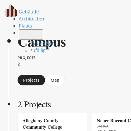
Gebäude
Architekten
Plaats
Campus
Typologien
zufällig
PROJECTS
2
Jump
Projects
Map
to
section
2 Projects
Allegheny County
Neuer Bocconi-
Community College
SANAA