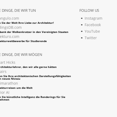
 DINGE, DIE WIR TUN
FOLLOW US
angulo.com
Instagram
 Sie der Welt Ihre Liebe zur Architektur!
Facebook
dingsDB.com
YouTube
bank der Wolkenkratzer in den Vereinigten Staaten
tekturo.com
Twitter
tekturwettbewerbe für Studierende
 DINGE, DIE WIR MÖGEN
art Hicks
chitekturlehrer, den wir alle gerne hätten
airs
en Sie Ihre architektonischen Darstellungsfähigkeiten
in neues Niveau
imarathon
tekturreisen um die Welt
ior AI
 Sie künstliche Intelligenz die Renderings für Sie
nehmen