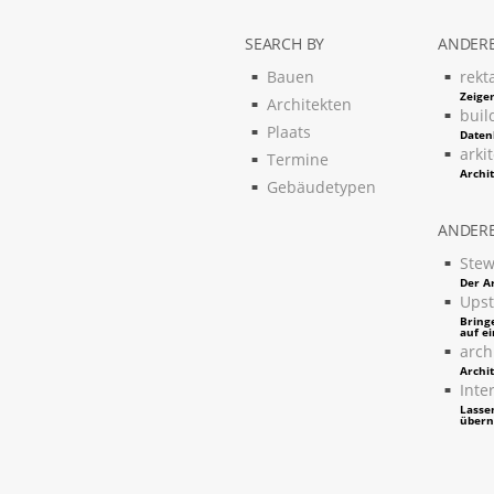
SEARCH BY
ANDERE
Bauen
rekt
Zeigen
Architekten
buil
Plaats
Daten
arki
Termine
Archi
Gebäudetypen
ANDERE
Stew
Der Ar
Upst
Bring
auf e
arch
Archi
Inter
Lassen
über