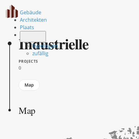
Gebäude
Architekten
Plaats
Industrielle
Typologien
zufällig
PROJECTS
0
Jump
Map
to
section
Map