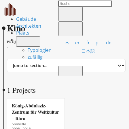
Gebäude
Kino
Architekten
Plaats
es
en
fr
pt
de
PROJECTS
1
Typologien
日本語
zufällig
Jump
to
section
1 Projects
König-Abdulaziz-
Zentrum für Weltkultur
– Ithra
Snøhetta
2008 - 2018