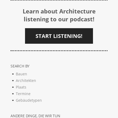
Learn about Architecture
listening to our podcast!
START LISTENING!
SEARCH BY
Bauen
Architekten
Plaats
Termine
Gebäudetypen
ANDERE DINGE, DIE WIR TUN