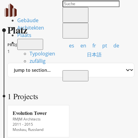
Gebäude
Platz
Architekten
Plaats
es
en
fr
pt
de
PROJECTS
1
Typologien
日本語
zufällig
Jump
to
section
1 Projects
Evolution Tower
RMJM Architects
2011 - 2015
Moskau, Russland