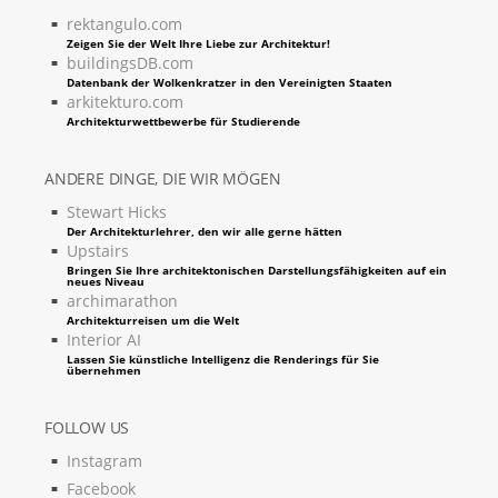
rektangulo.com
Zeigen Sie der Welt Ihre Liebe zur Architektur!
buildingsDB.com
Datenbank der Wolkenkratzer in den Vereinigten Staaten
arkitekturo.com
Architekturwettbewerbe für Studierende
ANDERE DINGE, DIE WIR MÖGEN
Stewart Hicks
Der Architekturlehrer, den wir alle gerne hätten
Upstairs
Bringen Sie Ihre architektonischen Darstellungsfähigkeiten auf ein
neues Niveau
archimarathon
Architekturreisen um die Welt
Interior AI
Lassen Sie künstliche Intelligenz die Renderings für Sie
übernehmen
FOLLOW US
Instagram
Facebook