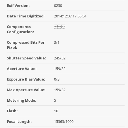
Exif Version:
0230
Date Time Digitized:
2014:12:07 17:56:54
Components

Configuration:
Compressed Bits Per
3/1
Pixel:
Shutter Speed Value:
245/32
Aperture Value:
159/32
Exposure Bias Value:
0/3
Max Aperture Value:
159/32
Metering Mode:
5
Flash:
16
Focal Length:
15363/1000