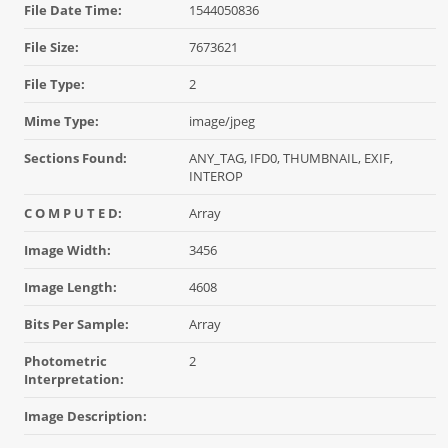
File Date Time:
1544050836
File Size:
7673621
File Type:
2
Mime Type:
image/jpeg
Sections Found:
ANY_TAG, IFD0, THUMBNAIL, EXIF,
INTEROP
C O M P U T E D:
Array
Image Width:
3456
Image Length:
4608
Bits Per Sample:
Array
Photometric
2
Interpretation:
Image Description: