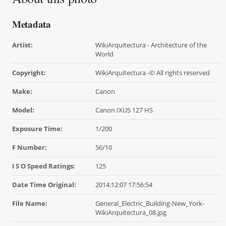
Metadata
Artist:
WikiArquitectura - Architecture of the
World
Copyright:
WikiArquitectura -© All rights reserved
Make:
Canon
Model:
Canon IXUS 127 HS
Exposure Time:
1/200
F Number:
56/10
I S O Speed Ratings:
125
Date Time Original:
2014:12:07 17:56:54
File Name:
General_Electric_Building-New_York-
WikiArquitectura_08.jpg