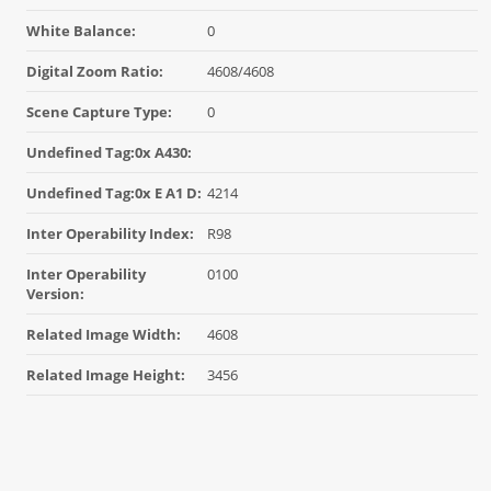
White Balance:
0
Digital Zoom Ratio:
4608/4608
Scene Capture Type:
0
Undefined Tag:0x A430:
Undefined Tag:0x E A1 D:
4214
Inter Operability Index:
R98
Inter Operability
0100
Version:
Related Image Width:
4608
Related Image Height:
3456