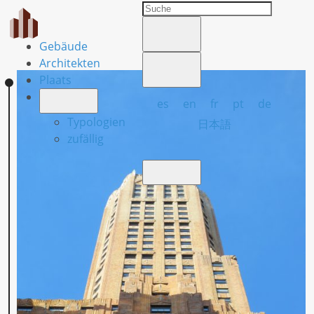
Gebäude
Architekten
Plaats
es
en
fr
pt
de
Typologien
日本語
zufällig