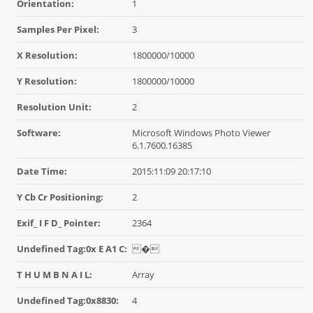
Orientation:
1
Samples Per Pixel:
3
X Resolution:
1800000/10000
Y Resolution:
1800000/10000
Resolution Unit:
2
Software:
Microsoft Windows Photo Viewer
6.1.7600.16385
Date Time:
2015:11:09 20:17:10
Y Cb Cr Positioning:
2
Exif_ I F D_ Pointer:
2364
Undefined Tag:0x E A1 C:
�
T H U M B N A I L:
Array
Undefined Tag:0x8830:
4