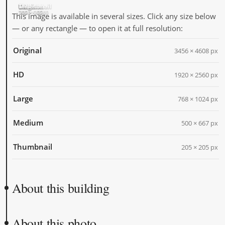
Original
HD
Large
Medium
Thumbnail
3456 × 4608
1920 × 2560
768 × 1024
500 × 667
205 × 205
This image is available in several sizes. Click any size below
— or any rectangle — to open it at full resolution:
Original
3456 × 4608 px
HD
1920 × 2560 px
Large
768 × 1024 px
Medium
500 × 667 px
Thumbnail
205 × 205 px
About this building
About this photo