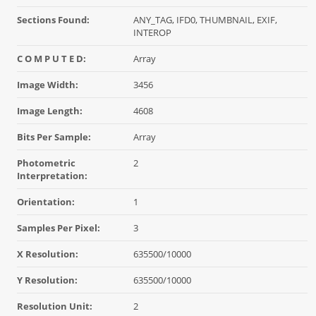
Sections Found:
ANY_TAG, IFD0, THUMBNAIL, EXIF,
INTEROP
C O M P U T E D:
Array
Image Width:
3456
Image Length:
4608
Bits Per Sample:
Array
Photometric
2
Interpretation:
Orientation:
1
Samples Per Pixel:
3
X Resolution:
635500/10000
Y Resolution:
635500/10000
Resolution Unit:
2