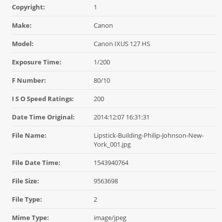
Copyright:
1
Make:
Canon
Model:
Canon IXUS 127 HS
Exposure Time:
1/200
F Number:
80/10
I S O Speed Ratings:
200
Date Time Original:
2014:12:07 16:31:31
File Name:
Lipstick-Building-Philip-Johnson-New-
York_001.jpg
File Date Time:
1543940764
File Size:
9563698
File Type:
2
Mime Type:
image/jpeg