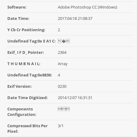
Software:
Adobe Photoshop CC (Windows)
Date Time:
2017:04:18 21:08:37
Y Cb Cr Positioning:
2
Undefined Tag:0x E A1 C:
�
Exif_ I F D_ Pointer:
2364
T H U M B N A I L:
Array
Undefined Tag:0x8830:
4
Exif Version:
0230
Date Time Digitized:
2014:12:07 16:31:31
Components

Configuration:
Compressed Bits Per
3/1
Pixel: