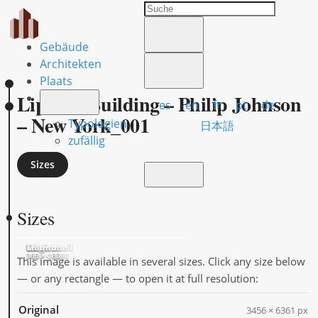
Gebäude
Architekten
Plaats
Lipstick Building – Philip Johnson
es
en
fr
pt
de
– New York_001
Typologien
日本語
zufällig
Sizes
Sizes
Original
HD
Large
Medium
Thumbnail
3456 × 6361
1920 × 3534
556 × 1024
369 × 680
205 × 205
This image is available in several sizes. Click any size below
— or any rectangle — to open it at full resolution:
Original
3456 × 6361 px