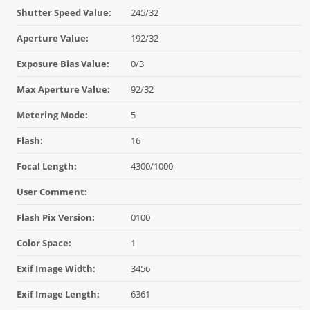
Shutter Speed Value:
245/32
Aperture Value:
192/32
Exposure Bias Value:
0/3
Max Aperture Value:
92/32
Metering Mode:
5
Flash:
16
Focal Length:
4300/1000
User Comment:
Flash Pix Version:
0100
Color Space:
1
Exif Image Width:
3456
Exif Image Length:
6361