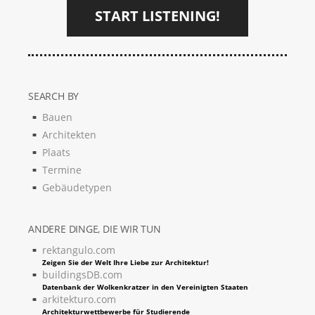
START LISTENING!
SEARCH BY
Bauen
Architekten
Plaats
Termine
Gebäudetypen
ANDERE DINGE, DIE WIR TUN
rektangulo.com
Zeigen Sie der Welt Ihre Liebe zur Architektur!
buildingsDB.com
Datenbank der Wolkenkratzer in den Vereinigten Staaten
arkitekturo.com
Architekturwettbewerbe für Studierende