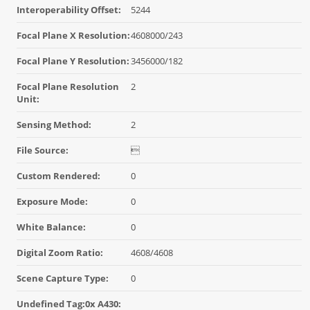
Interoperability Offset:
5244
Focal Plane X Resolution:
4608000/243
Focal Plane Y Resolution:
3456000/182
Focal Plane Resolution
2
Unit:
Sensing Method:
2
File Source:

Custom Rendered:
0
Exposure Mode:
0
White Balance:
0
Digital Zoom Ratio:
4608/4608
Scene Capture Type:
0
Undefined Tag:0x A430: