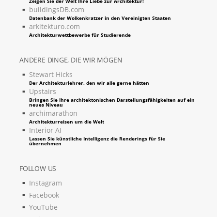
Zeigen Sie der Welt Ihre Liebe zur Architektur!
buildingsDB.com
Datenbank der Wolkenkratzer in den Vereinigten Staaten
arkitekturo.com
Architekturwettbewerbe für Studierende
ANDERE DINGE, DIE WIR MÖGEN
Stewart Hicks
Der Architekturlehrer, den wir alle gerne hätten
Upstairs
Bringen Sie Ihre architektonischen Darstellungsfähigkeiten auf ein
neues Niveau
archimarathon
Architekturreisen um die Welt
Interior AI
Lassen Sie künstliche Intelligenz die Renderings für Sie
übernehmen
FOLLOW US
Instagram
Facebook
YouTube