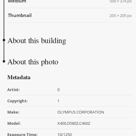
Medium
500 × 374 px
Thumbnail
205 × 205 px
About this building
About this photo
Metadata
Artist:
0
Copyright:
1
Make:
OLYMPUS CORPORATION
Model:
X400,D580Z,C460Z
Exposure Time:
10/1250