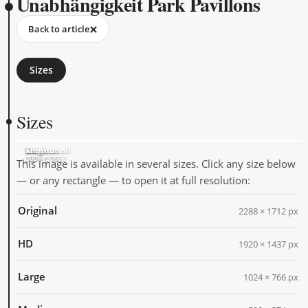
Unabhängigkeit Park Pavillons
Back to article
Sizes
Sizes
Original
HD
Large
Medium
Thumbnail
2288 × 1712
1920 × 1437
1024 × 766
500 × 374
205 × 205
This image is available in several sizes. Click any size below
— or any rectangle — to open it at full resolution:
Original
2288 × 1712 px
HD
1920 × 1437 px
Large
1024 × 766 px