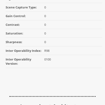
Scene Capture Type:
0
Gain Control:
0
Contrast:
0
Saturation:
0
Sharpness:
0
Inter Operability Index:
R98
Inter Operability
0100
Version: