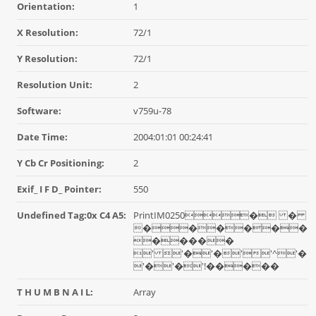
Orientation:
1
X Resolution:
72/1
Y Resolution:
72/1
Resolution Unit:
2
Software:
v759u-78
Date Time:
2004:01:01 00:24:41
Y Cb Cr Positioning:
2
Exif_ I F D_ Pointer:
550
Undefined Tag:0x C4 A5:
PrintIM0250� �
������
�����
' '�'�''^'�
'�'�'!�����
T H U M B N A I L:
Array