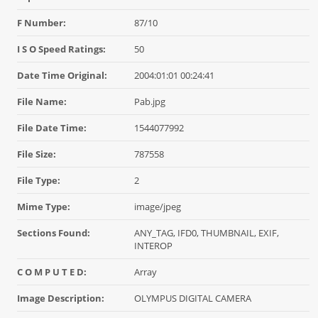
F Number:
87/10
I S O Speed Ratings:
50
Date Time Original:
2004:01:01 00:24:41
File Name:
Pab.jpg
File Date Time:
1544077992
File Size:
787558
File Type:
2
Mime Type:
image/jpeg
Sections Found:
ANY_TAG, IFD0, THUMBNAIL, EXIF,
INTEROP
C O M P U T E D:
Array
Image Description:
OLYMPUS DIGITAL CAMERA