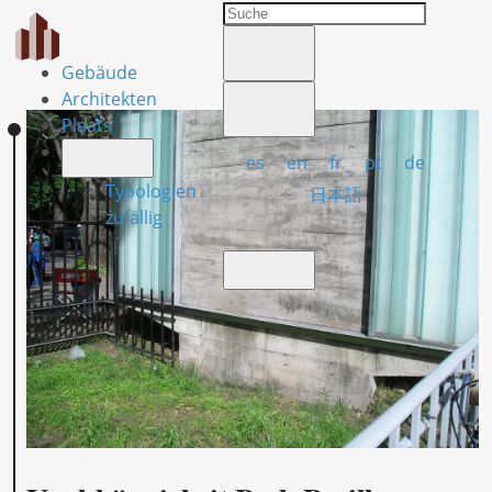
Gebäude
Architekten
Plaats
es
en
fr
pt
de
Typologien
日本語
zufällig