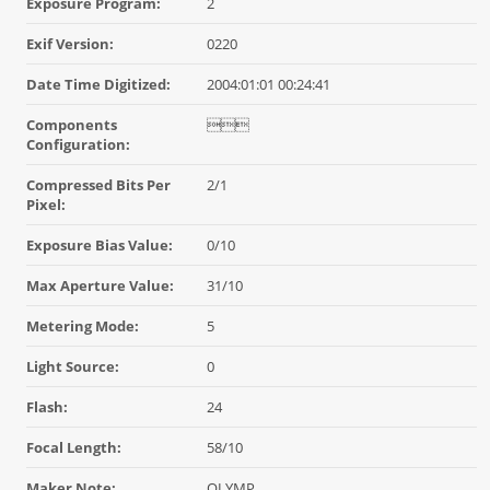
Exposure Program:
2
Exif Version:
0220
Date Time Digitized:
2004:01:01 00:24:41
Components

Configuration:
Compressed Bits Per
2/1
Pixel:
Exposure Bias Value:
0/10
Max Aperture Value:
31/10
Metering Mode:
5
Light Source:
0
Flash:
24
Focal Length:
58/10
Maker Note:
OLYMP