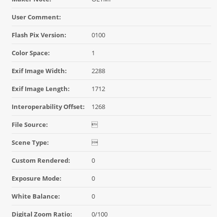
User Comment:
Flash Pix Version:
0100
Color Space:
1
Exif Image Width:
2288
Exif Image Length:
1712
Interoperability Offset:
1268
File Source:

Scene Type:

Custom Rendered:
0
Exposure Mode:
0
White Balance:
0
Digital Zoom Ratio:
0/100