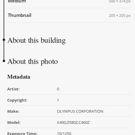
Medium
500 × 374 px
Thumbnail
205 × 205 px
About this building
About this photo
Metadata
Artist:
0
Copyright:
1
Make:
OLYMPUS CORPORATION
Model:
X400,D580Z,C460Z
Exposure Time:
10/1250