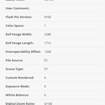
User Comment:
Flash Pix Version:
0100
Color Space:
1
Exif Image Width:
2288
Exif Image Length:
1712
Interoperability Offset:
1268
File Source:

Scene Type:

Custom Rendered:
0
Exposure Mode:
0
White Balance:
0
Digital Zoom Ratio:
0/100