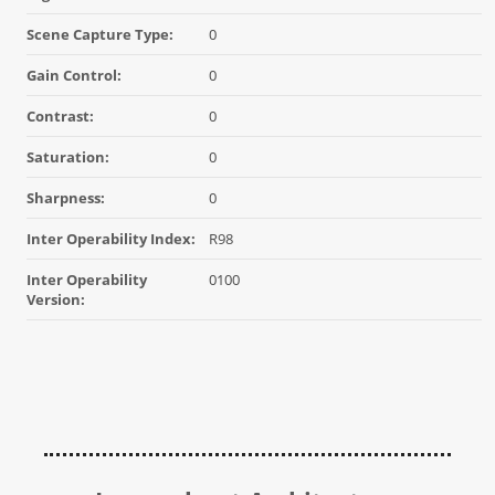
Scene Capture Type:
0
Gain Control:
0
Contrast:
0
Saturation:
0
Sharpness:
0
Inter Operability Index:
R98
Inter Operability
0100
Version: