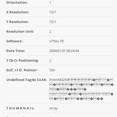
Orientation:
1
X Resolution:
72/1
Y Resolution:
72/1
Resolution Unit:
2
Software:
v759u-78
Date Time:
2004:01:01 00:24:44
Y Cb Cr Positioning:
2
Exif_ I F D_ Pointer:
550
Undefined Tag:0x C4 A5:
PrintIM0250� �
������
�����
' '�'�''^'�
'�'�'!�����
T H U M B N A I L:
Array