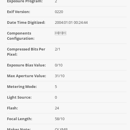
Exposure Program:
2
Exif Version:
0220
Date Time Digitized:
2004:01:01 00:24:44
Components

Configuration:
Compressed Bits Per
2/1
Pixel:
Exposure Bias Value:
0/10
Max Aperture Value:
31/10
Metering Mode:
5
Light Source:
0
Flash:
24
Focal Length:
58/10
Maker Note:
OLYMP