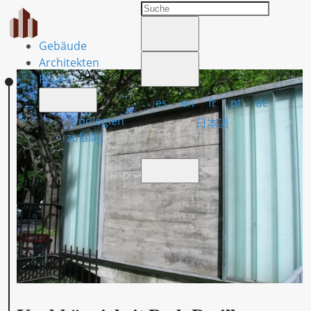
Gebäude
Architekten
Plaats
es
en
fr
pt
de
Typologien
日本語
zufällig