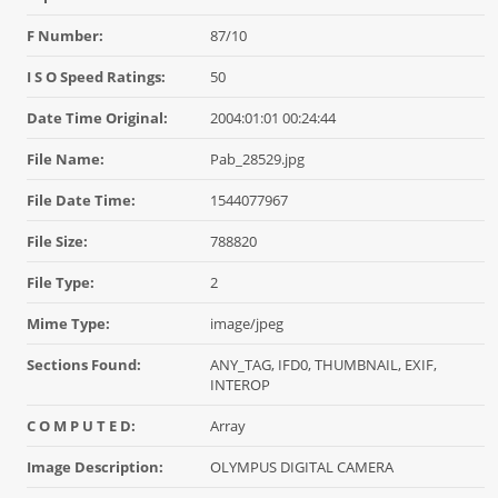
F Number:
87/10
I S O Speed Ratings:
50
Date Time Original:
2004:01:01 00:24:44
File Name:
Pab_28529.jpg
File Date Time:
1544077967
File Size:
788820
File Type:
2
Mime Type:
image/jpeg
Sections Found:
ANY_TAG, IFD0, THUMBNAIL, EXIF,
INTEROP
C O M P U T E D:
Array
Image Description:
OLYMPUS DIGITAL CAMERA