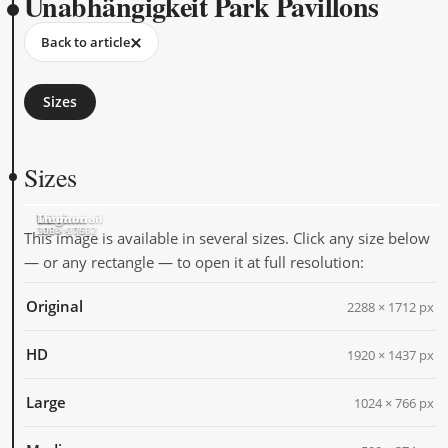
Unabhängigkeit Park Pavillons
Back to article
Sizes
Sizes
Original
HD
Large
Medium
Thumbnail
2288 × 1712
1920 × 1437
1024 × 766
500 × 374
205 × 205
This image is available in several sizes. Click any size below
— or any rectangle — to open it at full resolution:
Original
2288 × 1712 px
HD
1920 × 1437 px
Large
1024 × 766 px