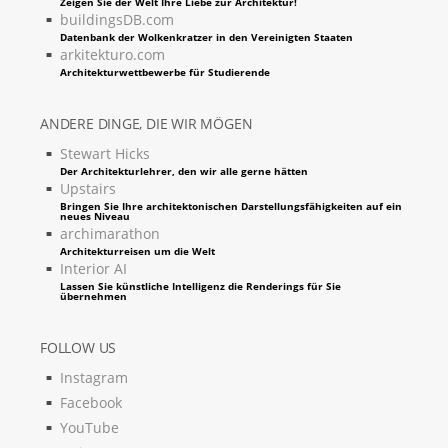
Zeigen Sie der Welt Ihre Liebe zur Architektur!
buildingsDB.com
Datenbank der Wolkenkratzer in den Vereinigten Staaten
arkitekturo.com
Architekturwettbewerbe für Studierende
ANDERE DINGE, DIE WIR MÖGEN
Stewart Hicks
Der Architekturlehrer, den wir alle gerne hätten
Upstairs
Bringen Sie Ihre architektonischen Darstellungsfähigkeiten auf ein
neues Niveau
archimarathon
Architekturreisen um die Welt
Interior AI
Lassen Sie künstliche Intelligenz die Renderings für Sie
übernehmen
FOLLOW US
Instagram
Facebook
YouTube