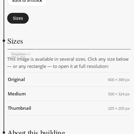
Back to article
Sizes
Sizes
Original
Medium
Thumbnail
600 × 389
500 × 324
205 × 205
This image is available in several sizes. Click any size below
— or any rectangle — to open it at full resolution:
Original
600 × 389 px
Medium
500 × 324 px
Thumbnail
205 × 205 px
About this building