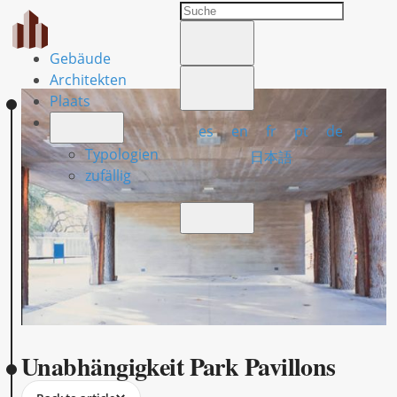
Gebäude
Architekten
Plaats
es
en
fr
pt
de
Typologien
日本語
zufällig
Unabhängigkeit Park Pavillons