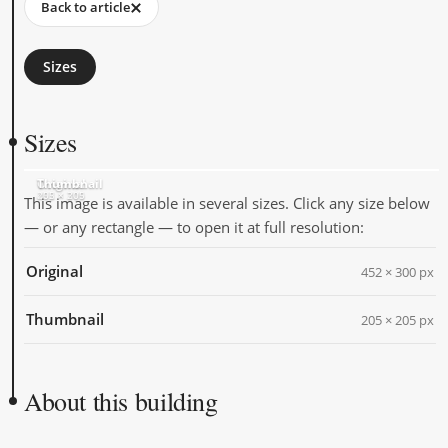
Back to article
Sizes
Sizes
Original
Thumbnail
452 × 300
205 × 205
This image is available in several sizes. Click any size below
— or any rectangle — to open it at full resolution:
Original
452 × 300 px
Thumbnail
205 × 205 px
About this building