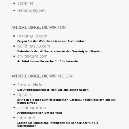
Termine
Gebäudetypen
ANDERE DINGE, DIE WIR TUN
rektangulo.com
Zeigen Sie der Welt Ihre Liebe zur Architektur!
buildingsDB.com
Datenbank der Wolkenkratzer in den Vereinigten Staaten
arkitekturo.com
Architekturwettbewerbe für Studierende
ANDERE DINGE, DIE WIR MÖGEN
Stewart Hicks
Der Architekturlehrer, den wir alle gerne hätten
Upstairs
Bringen Sie Ihre architektonischen Darstellungsfähigkeiten auf ein
neues Niveau
archimarathon
Architekturreisen um die Welt
Interior AI
Lassen Sie künstliche Intelligenz die Renderings für Sie
übernehmen