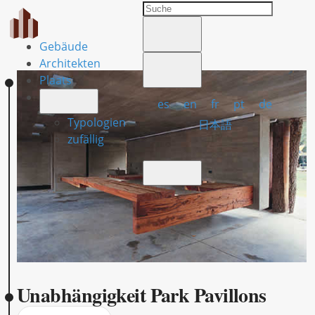
Gebäude
Architekten
Plaats
es
en
fr
pt
de
Typologien
日本語
zufällig
Unabhängigkeit Park Pavillons