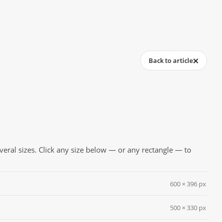
Back to article
everal sizes. Click any size below — or any rectangle — to
600 × 396 px
500 × 330 px