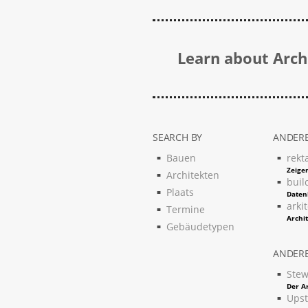
Learn about Archi
SEARCH BY
ANDERE
Bauen
rekt
Zeigen
Architekten
buil
Plaats
Daten
arki
Termine
Archi
Gebäudetypen
ANDERE
Stew
Der Ar
Upst