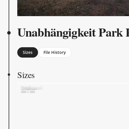
Unabhängigkeit Park P
Sizes
File History
Sizes
Original
Medium
Thumbnail
600 × 396
500 × 330
205 × 205