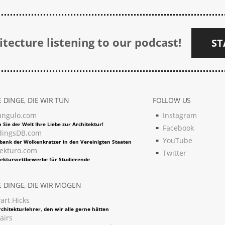
tecture listening to our podcast!
ST
 DINGE, DIE WIR TUN
FOLLOW US
angulo.com
Instagram
 Sie der Welt Ihre Liebe zur Architektur!
Facebook
dingsDB.com
YouTube
bank der Wolkenkratzer in den Vereinigten Staaten
tekturo.com
Twitter
tekturwettbewerbe für Studierende
 DINGE, DIE WIR MÖGEN
art Hicks
chitekturlehrer, den wir alle gerne hätten
airs