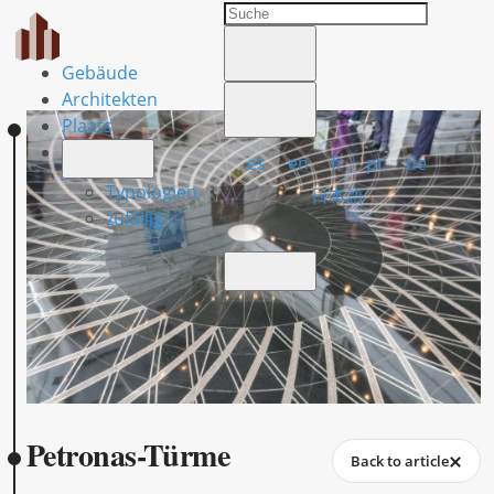
Gebäude
Architekten
Plaats
es
en
fr
pt
de
Typologien
日本語
zufällig
Petronas-Türme
Back to article