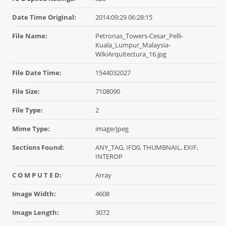
Date Time Original:
2014:09:29 06:28:15
File Name:
Petronas_Towers-Cesar_Pelli-
Kuala_Lumpur_Malaysia-
WikiArquitectura_16.jpg
File Date Time:
1544032027
File Size:
7108090
File Type:
2
Mime Type:
image/jpeg
Sections Found:
ANY_TAG, IFD0, THUMBNAIL, EXIF,
INTEROP
C O M P U T E D:
Array
Image Width:
4608
Image Length:
3072