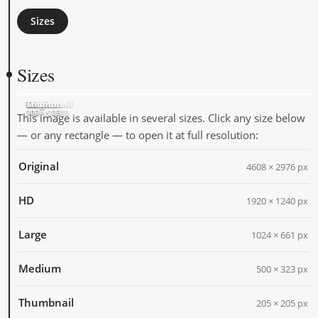
Sizes
Sizes
Original
HD
Large
Medium
Thumbnail
4608 × 2976
1920 × 1240
1024 × 661
500 × 323
205 × 205
This image is available in several sizes. Click any size below
— or any rectangle — to open it at full resolution:
Original
4608 × 2976 px
HD
1920 × 1240 px
Large
1024 × 661 px
Medium
500 × 323 px
Thumbnail
205 × 205 px