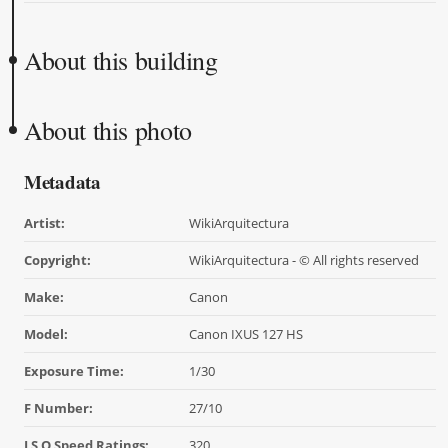
About this building
About this photo
Metadata
Artist:
WikiArquitectura
Copyright:
WikiArquitectura - © All rights reserved
Make:
Canon
Model:
Canon IXUS 127 HS
Exposure Time:
1/30
F Number:
27/10
I S O Speed Ratings:
320