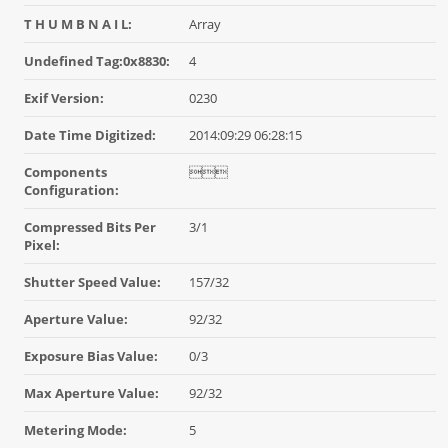
T H U M B N A I L:
Array
Undefined Tag:0x8830:
4
Exif Version:
0230
Date Time Digitized:
2014:09:29 06:28:15
Components

Configuration:
Compressed Bits Per
3/1
Pixel:
Shutter Speed Value:
157/32
Aperture Value:
92/32
Exposure Bias Value:
0/3
Max Aperture Value:
92/32
Metering Mode:
5