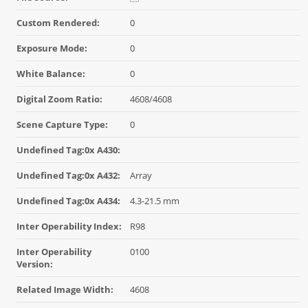
Custom Rendered:
0
Exposure Mode:
0
White Balance:
0
Digital Zoom Ratio:
4608/4608
Scene Capture Type:
0
Undefined Tag:0x A430:
Undefined Tag:0x A432:
Array
Undefined Tag:0x A434:
4.3-21.5 mm
Inter Operability Index:
R98
Inter Operability
0100
Version:
Related Image Width:
4608