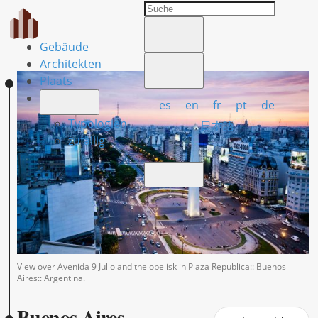
Gebäude
Architekten
Plaats
es
en
fr
pt
de
Typologien
日本語
zufällig
View over Avenida 9 Julio and the obelisk in Plaza Republica:: Buenos
Aires:: Argentina.
Buenos Aires