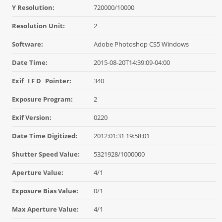
Y Resolution:
720000/10000
Resolution Unit:
2
Software:
Adobe Photoshop CS5 Windows
Date Time:
2015-08-20T14:39:09-04:00
Exif_ I F D_ Pointer:
340
Exposure Program:
2
Exif Version:
0220
Date Time Digitized:
2012:01:31 19:58:01
Shutter Speed Value:
5321928/1000000
Aperture Value:
4/1
Exposure Bias Value:
0/1
Max Aperture Value:
4/1