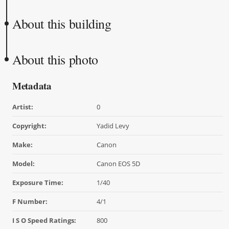
About this building
About this photo
Metadata
Artist:
0
Copyright:
Yadid Levy
Make:
Canon
Model:
Canon EOS 5D
Exposure Time:
1/40
F Number:
4/1
I S O Speed Ratings:
800