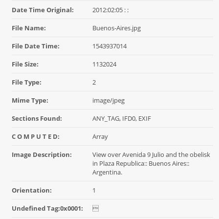
Date Time Original:
2012:02:05 : :
File Name:
Buenos-Aires.jpg
File Date Time:
1543937014
File Size:
1132024
File Type:
2
Mime Type:
image/jpeg
Sections Found:
ANY_TAG, IFD0, EXIF
C O M P U T E D:
Array
Image Description:
View over Avenida 9 Julio and the obelisk
in Plaza Republica:: Buenos Aires::
Argentina.
Orientation:
1
Undefined Tag:0x0001:
