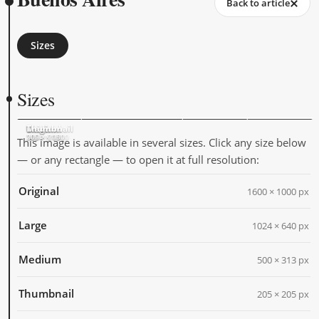
Back to article
Sizes
Sizes
Original
Large
Medium
Thumbnail
1600 × 1000
1024 × 640
500 × 313
205 × 205
This image is available in several sizes. Click any size below
— or any rectangle — to open it at full resolution:
Original
1600 × 1000 px
Large
1024 × 640 px
Medium
500 × 313 px
Thumbnail
205 × 205 px