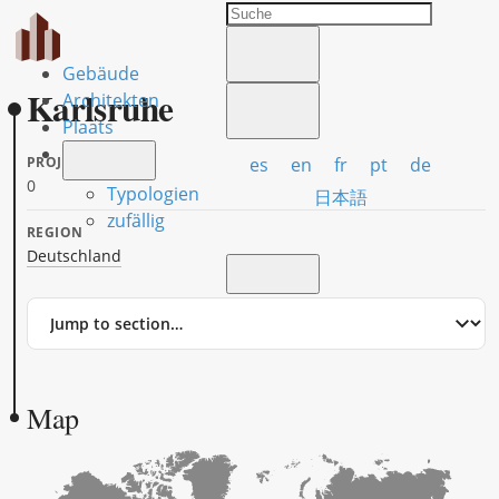
Gebäude
Karlsruhe
Architekten
Plaats
es
en
fr
pt
de
PROJECTS
0
Typologien
日本語
zufällig
REGION
Deutschland
Jump
to
section
Map