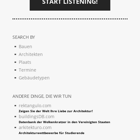
START LISTENING!
SEARCH BY
Bauen
Architekten
Plaats
Termine
Gebäudetypen
ANDERE DINGE, DIE WIR TUN
rektangulo.com
Zeigen Sie der Welt Ihre Liebe zur Architektur!
buildingsDB.com
Datenbank der Wolkenkratzer in den Vereinigten Staaten
arkitekturo.com
Architekturwettbewerbe für Studierende