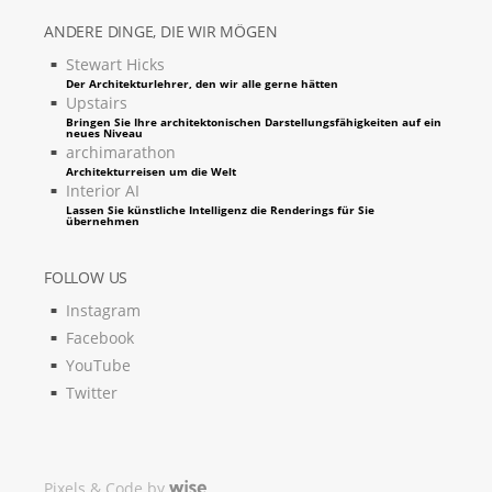
ANDERE DINGE, DIE WIR MÖGEN
Stewart Hicks
Der Architekturlehrer, den wir alle gerne hätten
Upstairs
Bringen Sie Ihre architektonischen Darstellungsfähigkeiten auf ein
neues Niveau
archimarathon
Architekturreisen um die Welt
Interior AI
Lassen Sie künstliche Intelligenz die Renderings für Sie
übernehmen
FOLLOW US
Instagram
Facebook
YouTube
Twitter
Pixels & Code by