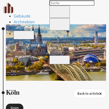
Gebäude
Architekten
Plaats
es
en
fr
pt
de
Typologien
日本語
zufällig
Köln
Back to article
Sizes