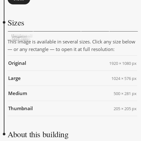
Sizes
Original
Large
Medium
Thumbnail
1920 × 1080
1024 × 576
500 × 281
205 × 205
This image is available in several sizes. Click any size below
— or any rectangle — to open it at full resolution:
Original
1920 × 1080 px
Large
1024 × 576 px
Medium
500 × 281 px
Thumbnail
205 × 205 px
About this building