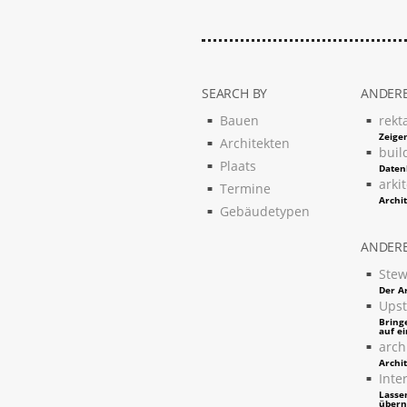
SEARCH BY
ANDERE
Bauen
rekt
Zeigen
Architekten
buil
Plaats
Daten
arki
Termine
Archi
Gebäudetypen
ANDERE
Stew
Der Ar
Upst
Bring
auf e
arch
Archi
Inter
Lassen
über