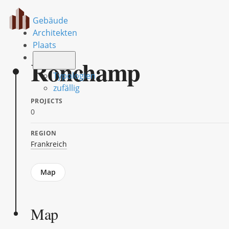
Gebäude
Architekten
Plaats
Ronchamp
Typologien
zufällig
PROJECTS
0
REGION
Frankreich
Jump
Map
to
section
Map