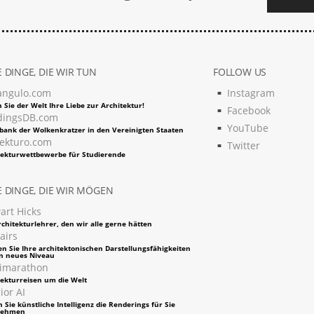
 DINGE, DIE WIR TUN
FOLLOW US
angulo.com
Instagram
 Sie der Welt Ihre Liebe zur Architektur!
Facebook
dingsDB.com
YouTube
bank der Wolkenkratzer in den Vereinigten Staaten
tekturo.com
Twitter
tekturwettbewerbe für Studierende
 DINGE, DIE WIR MÖGEN
art Hicks
chitekturlehrer, den wir alle gerne hätten
airs
en Sie Ihre architektonischen Darstellungsfähigkeiten
in neues Niveau
imarathon
tekturreisen um die Welt
ior AI
 Sie künstliche Intelligenz die Renderings für Sie
nehmen