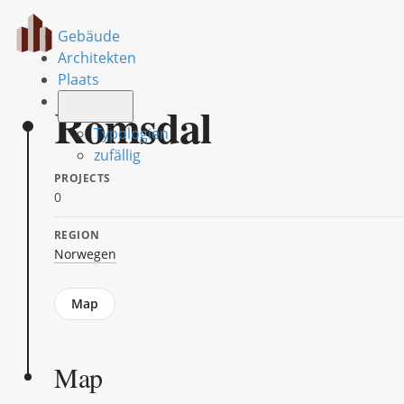
Gebäude
Architekten
Plaats
Romsdal
Typologien
zufällig
PROJECTS
0
REGION
Norwegen
Jump
Map
to
section
Map