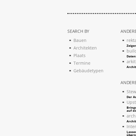
SEARCH BY
ANDERE
Bauen
rekt
Zeigen
Architekten
buil
Plaats
Daten
arki
Termine
Archi
Gebäudetypen
ANDERE
Stew
Der Ar
Upst
Bring
auf e
arch
Archi
Inter
Lassen
über