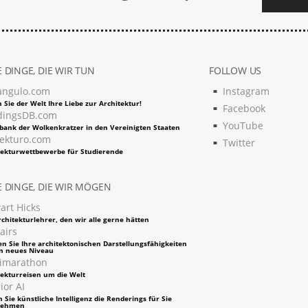
 DINGE, DIE WIR TUN
FOLLOW US
angulo.com
Instagram
 Sie der Welt Ihre Liebe zur Architektur!
Facebook
dingsDB.com
YouTube
bank der Wolkenkratzer in den Vereinigten Staaten
tekturo.com
Twitter
tekturwettbewerbe für Studierende
 DINGE, DIE WIR MÖGEN
art Hicks
chitekturlehrer, den wir alle gerne hätten
airs
en Sie Ihre architektonischen Darstellungsfähigkeiten
in neues Niveau
imarathon
tekturreisen um die Welt
ior AI
 Sie künstliche Intelligenz die Renderings für Sie
nehmen