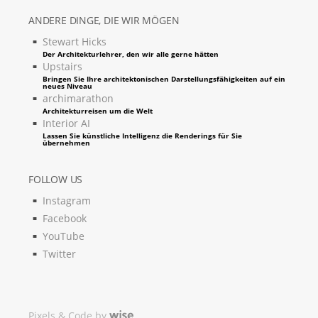
ANDERE DINGE, DIE WIR MÖGEN
Stewart Hicks
Der Architekturlehrer, den wir alle gerne hätten
Upstairs
Bringen Sie Ihre architektonischen Darstellungsfähigkeiten auf ein
neues Niveau
archimarathon
Architekturreisen um die Welt
Interior AI
Lassen Sie künstliche Intelligenz die Renderings für Sie
übernehmen
FOLLOW US
Instagram
Facebook
YouTube
Twitter
Pixels & Code by