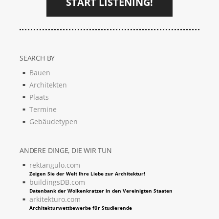
START LISTENING!
SEARCH BY
Bauen
Architekten
Plaats
Termine
Gebäudetypen
ANDERE DINGE, DIE WIR TUN
rektangulo.com
Zeigen Sie der Welt Ihre Liebe zur Architektur!
buildingsDB.com
Datenbank der Wolkenkratzer in den Vereinigten Staaten
arkitekturo.com
Architekturwettbewerbe für Studierende