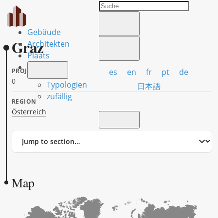
Gebäude
Graz
Architekten
Plaats
es
en
fr
pt
de
PROJECTS
0
Typologien
日本語
zufällig
REGION
Österreich
Jump
to
section
Map