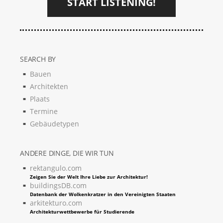
START LISTENING!
SEARCH BY
Bauen
Architekten
Plaats
Termine
Gebäudetypen
ANDERE DINGE, DIE WIR TUN
rektangulo.com
Zeigen Sie der Welt Ihre Liebe zur Architektur!
buildingsDB.com
Datenbank der Wolkenkratzer in den Vereinigten Staaten
arkitekturo.com
Architekturwettbewerbe für Studierende