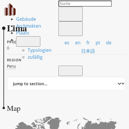
Gebäude
Lima
Architekten
Plaats
es
en
fr
pt
de
PROJECTS
0
Typologien
日本語
zufällig
REGION
Peru
Jump
to
section
Map