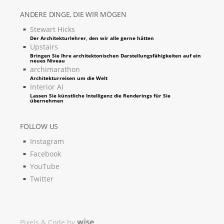
ANDERE DINGE, DIE WIR MÖGEN
Stewart Hicks
Der Architekturlehrer, den wir alle gerne hätten
Upstairs
Bringen Sie Ihre architektonischen Darstellungsfähigkeiten auf ein
neues Niveau
archimarathon
Architekturreisen um die Welt
Interior AI
Lassen Sie künstliche Intelligenz die Renderings für Sie
übernehmen
FOLLOW US
Instagram
Facebook
YouTube
Twitter
Pixels & Code by