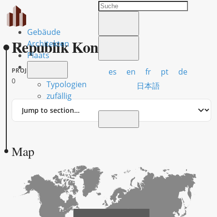
Gebäude
Republik Kongo
Architekten
Plaats
es
en
fr
pt
de
PROJECTS
0
Typologien
日本語
zufällig
Jump
to
section
Map