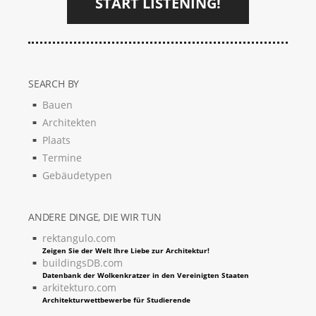
START LISTENING!
SEARCH BY
Bauen
Architekten
Plaats
Termine
Gebäudetypen
ANDERE DINGE, DIE WIR TUN
rektangulo.com
Zeigen Sie der Welt Ihre Liebe zur Architektur!
buildingsDB.com
Datenbank der Wolkenkratzer in den Vereinigten Staaten
arkitekturo.com
Architekturwettbewerbe für Studierende