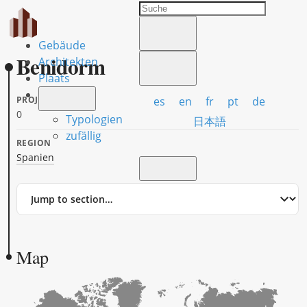
Gebäude
Benidorm
Architekten
Plaats
es
en
fr
pt
de
PROJECTS
0
Typologien
日本語
zufällig
REGION
Spanien
Jump
to
section
Map