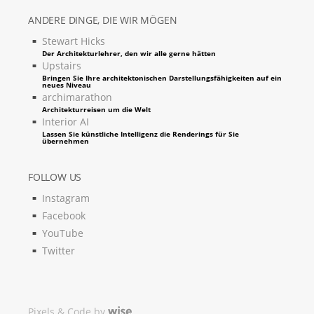
ANDERE DINGE, DIE WIR MÖGEN
Stewart Hicks
Der Architekturlehrer, den wir alle gerne hätten
Upstairs
Bringen Sie Ihre architektonischen Darstellungsfähigkeiten auf ein
neues Niveau
archimarathon
Architekturreisen um die Welt
Interior AI
Lassen Sie künstliche Intelligenz die Renderings für Sie
übernehmen
FOLLOW US
Instagram
Facebook
YouTube
Twitter
Pixels & Code by