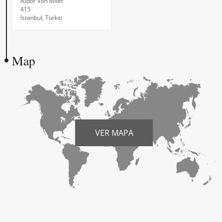
Isidor Von Milet
415
Istanbul, Türkei
Map
VER MAPA