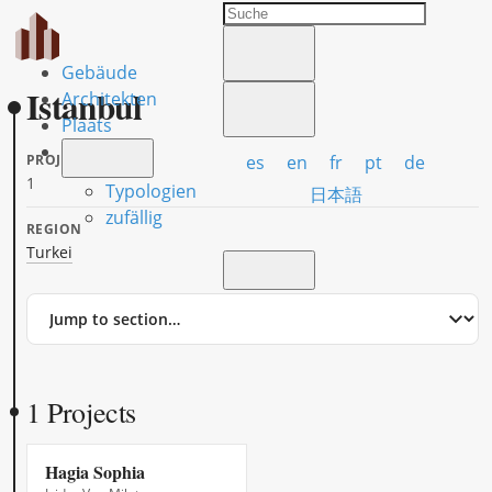
Gebäude
Istanbul
Architekten
Plaats
es
en
fr
pt
de
PROJECTS
1
Typologien
日本語
zufällig
REGION
Turkei
Jump
to
section
1 Projects
Hagia Sophia