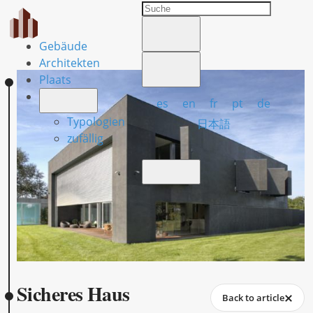
Gebäude
Architekten
Plaats
es
en
fr
pt
de
Typologien
日本語
zufällig
Sicheres Haus
Back to article