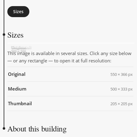
Sizes
Sizes
Original
Medium
Thumbnail
550 × 366
500 × 333
205 × 205
This image is available in several sizes. Click any size below
— or any rectangle — to open it at full resolution:
Original
550 × 366 px
Medium
500 × 333 px
Thumbnail
205 × 205 px
About this building