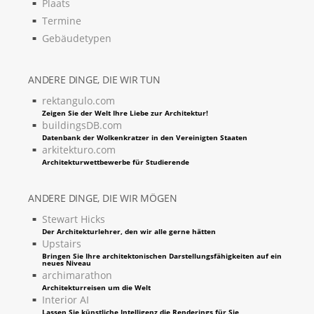
Plaats
Termine
Gebäudetypen
ANDERE DINGE, DIE WIR TUN
rektangulo.com
Zeigen Sie der Welt Ihre Liebe zur Architektur!
buildingsDB.com
Datenbank der Wolkenkratzer in den Vereinigten Staaten
arkitekturo.com
Architekturwettbewerbe für Studierende
ANDERE DINGE, DIE WIR MÖGEN
Stewart Hicks
Der Architekturlehrer, den wir alle gerne hätten
Upstairs
Bringen Sie Ihre architektonischen Darstellungsfähigkeiten auf ein
neues Niveau
archimarathon
Architekturreisen um die Welt
Interior AI
Lassen Sie künstliche Intelligenz die Renderings für Sie