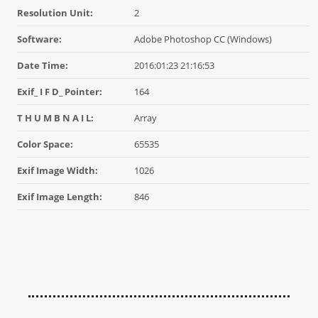
Resolution Unit:
2
Software:
Adobe Photoshop CC (Windows)
Date Time:
2016:01:23 21:16:53
Exif_ I F D_ Pointer:
164
T H U M B N A I L:
Array
Color Space:
65535
Exif Image Width:
1026
Exif Image Length:
846