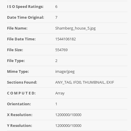
I S O Speed Ratings:
6
Date Time Original:
7
File Name:
Shamberg_house_5.jpg
File Date Time:
1544106182
File Size:
554769
File Type:
2
Mime Type:
image/jpeg
Sections Found:
ANY_TAG, IFD0, THUMBNAIL, EXIF
C O M P U T E D:
Array
Orientation:
1
X Resolution:
1200000/10000
Y Resolution:
1200000/10000