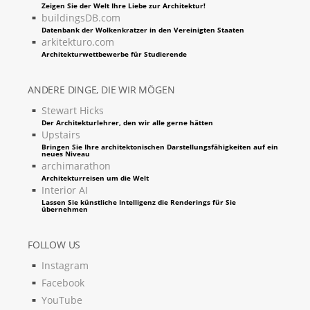
Zeigen Sie der Welt Ihre Liebe zur Architektur!
buildingsDB.com
Datenbank der Wolkenkratzer in den Vereinigten Staaten
arkitekturo.com
Architekturwettbewerbe für Studierende
ANDERE DINGE, DIE WIR MÖGEN
Stewart Hicks
Der Architekturlehrer, den wir alle gerne hätten
Upstairs
Bringen Sie Ihre architektonischen Darstellungsfähigkeiten auf ein
neues Niveau
archimarathon
Architekturreisen um die Welt
Interior AI
Lassen Sie künstliche Intelligenz die Renderings für Sie
übernehmen
FOLLOW US
Instagram
Facebook
YouTube