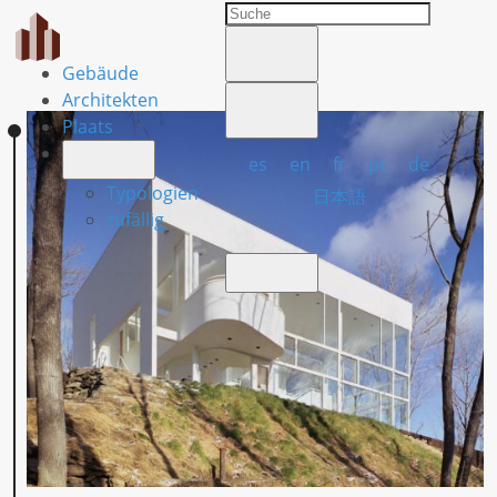
Gebäude
Architekten
Plaats
es
en
fr
pt
de
Typologien
日本語
zufällig