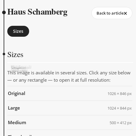
Haus Schamberg
Back to article
Sizes
Sizes
Original
Large
Medium
Thumbnail
1026 × 846
1024 × 844
500 × 412
205 × 205
This image is available in several sizes. Click any size below
— or any rectangle — to open it at full resolution:
Original
1026 × 846 px
Large
1024 × 844 px
Medium
500 × 412 px