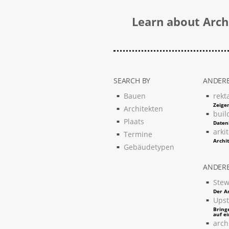
Learn about Archi
SEARCH BY
ANDERE
Bauen
rekt
Zeigen
Architekten
buil
Plaats
Daten
arki
Termine
Archi
Gebäudetypen
ANDERE
Stew
Der Ar
Upst
Bring
auf e
arch