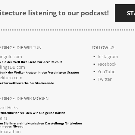
tecture listening to our podcast!
ST
 DINGE, DIE WIR TUN
FOLLOW US
angulo.com
Instagram
 Sie der Welt Ihre Liebe zur Architektur!
Facebook
dingsDB.com
YouTube
bank der Wolkenkratzer in den Vereinigten Staaten
tekturo.com
Twitter
tekturwettbewerbe für Studierende
 DINGE, DIE WIR MÖGEN
art Hicks
chitekturlehrer, den wir alle gerne hätten
airs
en Sie Ihre architektonischen Darstellungsfähigkeiten
in neues Niveau
imarathon