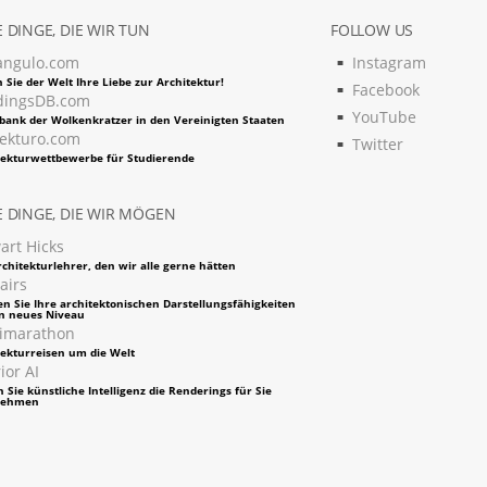
 DINGE, DIE WIR TUN
FOLLOW US
angulo.com
Instagram
 Sie der Welt Ihre Liebe zur Architektur!
Facebook
dingsDB.com
YouTube
bank der Wolkenkratzer in den Vereinigten Staaten
tekturo.com
Twitter
tekturwettbewerbe für Studierende
 DINGE, DIE WIR MÖGEN
art Hicks
chitekturlehrer, den wir alle gerne hätten
airs
en Sie Ihre architektonischen Darstellungsfähigkeiten
in neues Niveau
imarathon
tekturreisen um die Welt
ior AI
 Sie künstliche Intelligenz die Renderings für Sie
nehmen