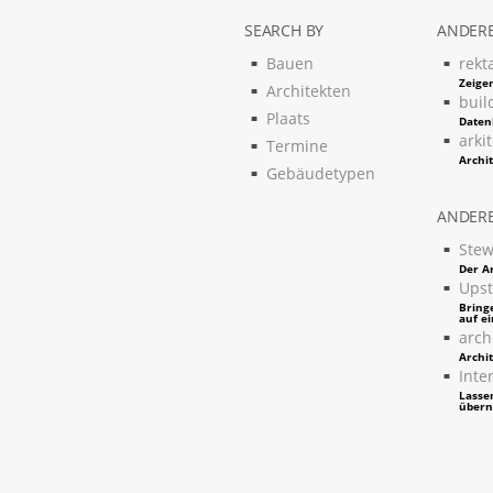
SEARCH BY
ANDERE
Bauen
rekt
Zeigen
Architekten
buil
Plaats
Daten
arki
Termine
Archi
Gebäudetypen
ANDERE
Stew
Der Ar
Upst
Bring
auf e
arch
Archi
Inter
Lassen
über