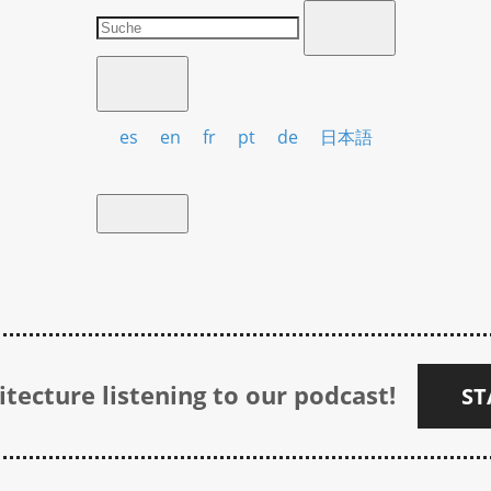
es
en
fr
pt
de
日本語
tecture listening to our podcast!
ST