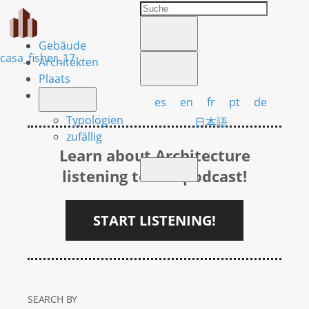
Gebäude
casa_fisher_17
Architekten
Plaats
es
en
fr
pt
de
Typologien
日本語
zufällig
Learn about Architecture
listening to our podcast!
START LISTENING!
SEARCH BY