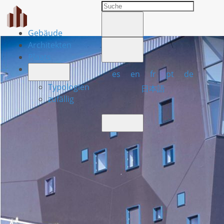
Gebäude
Architekten
Plaats
es
en
fr
pt
de
Typologien
日本語
zufällig