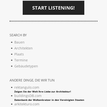
START LISTENING!
SEARCH BY
Bauen
Architekten
Plaats
Termine
Gebäudetypen
ANDERE DINGE, DIE WIR TUN
rektangulo.com
Zeigen Sie der Welt Ihre Liebe zur Architektur!
buildingsDB.com
Datenbank der Wolkenkratzer in den Vereinigten Staaten
arkitekturo.com