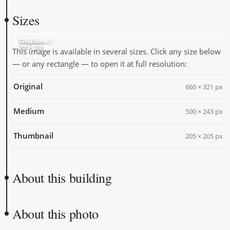
Sizes
Original
Medium
Thumbnail
660 × 321
500 × 243
205 × 205
This image is available in several sizes. Click any size below
— or any rectangle — to open it at full resolution:
Original
660 × 321 px
Medium
500 × 243 px
Thumbnail
205 × 205 px
About this building
About this photo