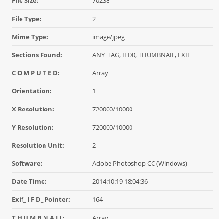
File Size:
70238
File Type:
2
Mime Type:
image/jpeg
Sections Found:
ANY_TAG, IFD0, THUMBNAIL, EXIF
C O M P U T E D:
Array
Orientation:
1
X Resolution:
720000/10000
Y Resolution:
720000/10000
Resolution Unit:
2
Software:
Adobe Photoshop CC (Windows)
Date Time:
2014:10:19 18:04:36
Exif_ I F D_ Pointer:
164
T H U M B N A I L:
Array