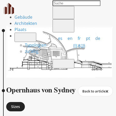
Gebäude
Architekten
Plaats
es
en
fr
pt
de
Typologien
日本語
zufällig
Opernhaus von Sydney
Back to article
Sizes