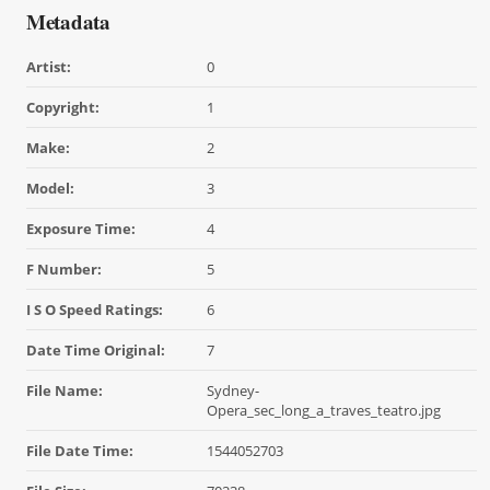
Metadata
Artist:
0
Copyright:
1
Make:
2
Model:
3
Exposure Time:
4
F Number:
5
I S O Speed Ratings:
6
Date Time Original:
7
File Name:
Sydney-
Opera_sec_long_a_traves_teatro.jpg
File Date Time:
1544052703