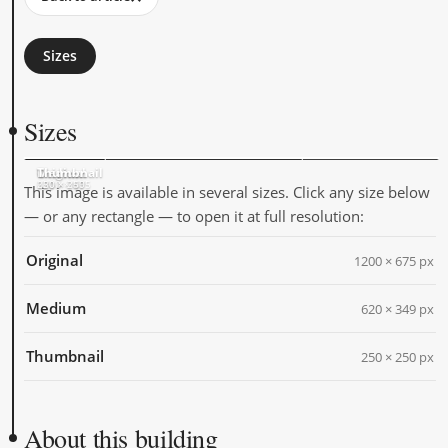
Sizes
Sizes
Original
Medium
Thumbnail
1200 × 675
620 × 349
250 × 250
This image is available in several sizes. Click any size below
— or any rectangle — to open it at full resolution:
Original
1200 × 675 px
Medium
620 × 349 px
Thumbnail
250 × 250 px
About this building