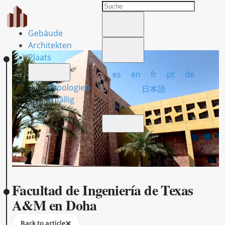
Gebäude
Architekten
Plaats
es
en
fr
pt
de
Typologien
日本語
zufällig
Facultad de Ingeniería de Texas
A&M en Doha
Back to article