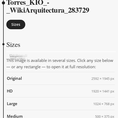
Torres_KIO_-
_WikiArquitectura_283729
Sizes
Sizes
Original
HD
Large
Medium
Thumbnail
2592 × 1945
1920 × 1441
1024 × 768
500 × 375
205 × 205
This image is available in several sizes. Click any size below
— or any rectangle — to open it at full resolution:
Original
2592 × 1945 px
HD
1920 × 1441 px
Large
1024 × 768 px
Medium
500 × 375 px