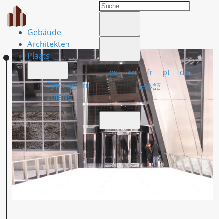
Gebäude
Architekten
Plaats
es
en
fr
pt
de
Typologien
日本語
zufällig