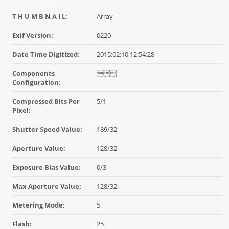
T H U M B N A I L:
Array
Exif Version:
0220
Date Time Digitized:
2015:02:10 12:54:28
Components

Configuration:
Compressed Bits Per
5/1
Pixel:
Shutter Speed Value:
189/32
Aperture Value:
128/32
Exposure Bias Value:
0/3
Max Aperture Value:
128/32
Metering Mode:
5
Flash:
25