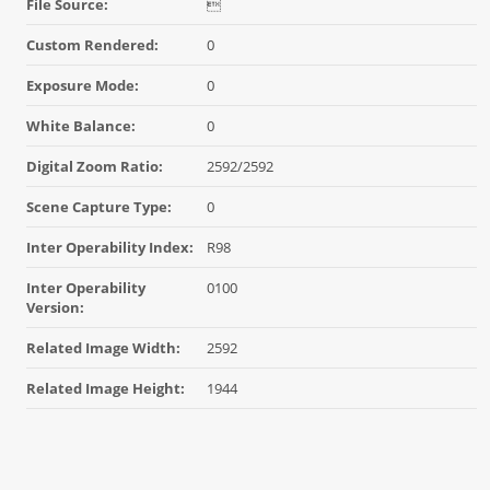
File Source:

Custom Rendered:
0
Exposure Mode:
0
White Balance:
0
Digital Zoom Ratio:
2592/2592
Scene Capture Type:
0
Inter Operability Index:
R98
Inter Operability
0100
Version:
Related Image Width:
2592
Related Image Height:
1944