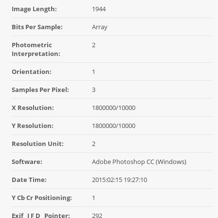
Image Length:
1944
Bits Per Sample:
Array
Photometric
2
Interpretation:
Orientation:
1
Samples Per Pixel:
3
X Resolution:
1800000/10000
Y Resolution:
1800000/10000
Resolution Unit:
2
Software:
Adobe Photoshop CC (Windows)
Date Time:
2015:02:15 19:27:10
Y Cb Cr Positioning:
1
Exif_ I F D_ Pointer:
292